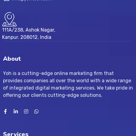
111A/238, Ashok Nagar,
Kanpur. 208012, India
About
Yoh is a cutting-edge online marketing firm that
provides companies all over the world with a wide range
of integrated digital marketing services. We take pride in
offering our clients cutting-edge solutions.
Services