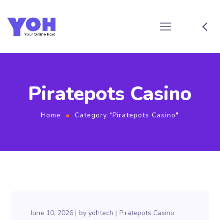
Piratepots Casino
Home
Category "Piratepots Casino"
June 10, 2026
by
yohtech
Piratepots Casino