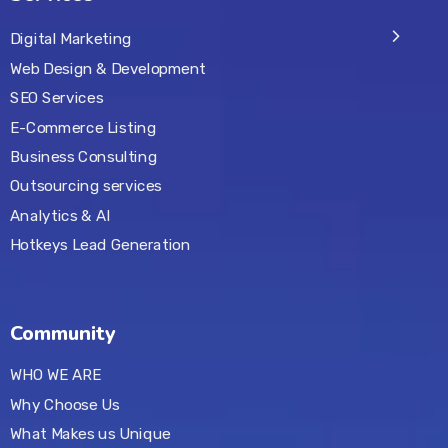
Digital Marketing
Web Design & Development
SEO Services
E-Commerce Listing
Business Consulting
Outsourcing services
Analytics & AI
Hotkeys Lead Generation
Community
WHO WE ARE
Why Choose Us
What Makes us Unique