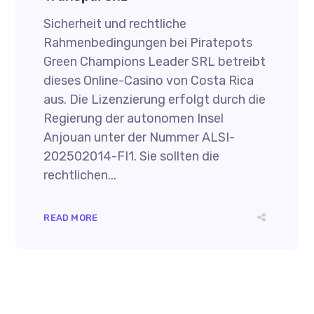
Sicherheit und rechtliche
Rahmenbedingungen bei Piratepots
Green Champions Leader SRL betreibt
dieses Online-Casino von Costa Rica
aus. Die Lizenzierung erfolgt durch die
Regierung der autonomen Insel
Anjouan unter der Nummer ALSI-
202502014-FI1. Sie sollten die
rechtlichen...
READ MORE