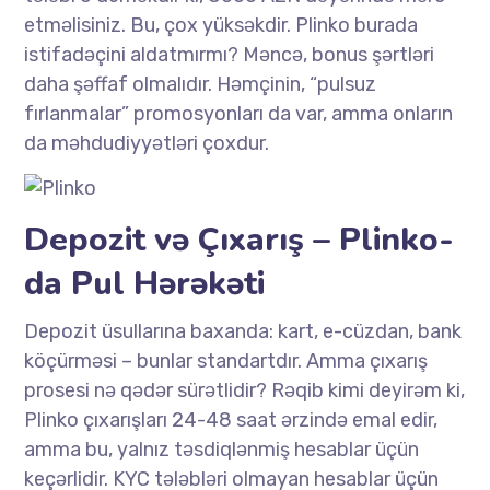
etməlisiniz. Bu, çox yüksəkdir. Plinko burada
istifadəçini aldatmırmı? Məncə, bonus şərtləri
daha şəffaf olmalıdır. Həmçinin, “pulsuz
fırlanmalar” promosyonları da var, amma onların
da məhdudiyyətləri çoxdur.
Depozit və Çıxarış – Plinko-
da Pul Hərəkəti
Depozit üsullarına baxanda: kart, e-cüzdan, bank
köçürməsi – bunlar standartdır. Amma çıxarış
prosesi nə qədər sürətlidir? Rəqib kimi deyirəm ki,
Plinko çıxarışları 24-48 saat ərzində emal edir,
amma bu, yalnız təsdiqlənmiş hesablar üçün
keçərlidir. KYC tələbləri olmayan hesablar üçün