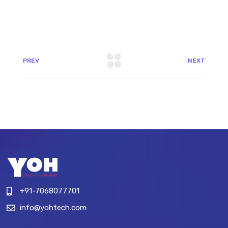
PREV
NEXT
+91-7068077701
info@yohtech.com