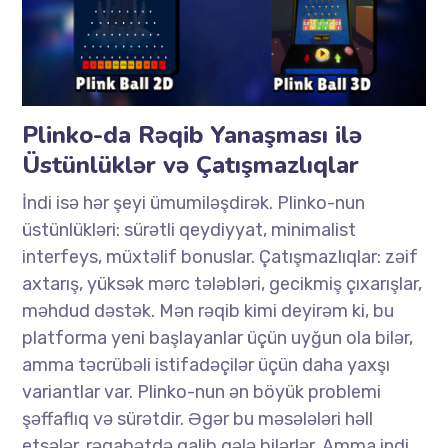
Plinko-da Rəqib Yanaşması ilə
Üstünlüklər və Çatışmazlıqlar
İndi isə hər şeyi ümumiləşdirək. Plinko-nun
üstünlükləri: sürətli qeydiyyat, minimalist
interfeys, müxtəlif bonuslar. Çatışmazlıqlar: zəif
axtarış, yüksək mərc tələbləri, gecikmiş çıxarışlar,
məhdud dəstək. Mən rəqib kimi deyirəm ki, bu
platforma yeni başlayanlar üçün uyğun ola bilər,
amma təcrübəli istifadəçilər üçün daha yaxşı
variantlar var. Plinko-nun ən böyük problemi
şəffaflıq və sürətdir. Əgər bu məsələləri həll
etsələr, rəqabətdə qalib gələ bilərlər. Amma indi,