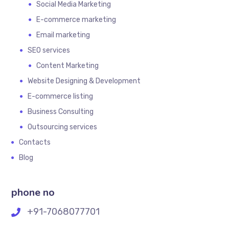
Social Media Marketing
E-commerce marketing
Email marketing
SEO services
Content Marketing
Website Designing & Development
E-commerce listing
Business Consulting
Outsourcing services
Contacts
Blog
phone no
+91-7068077701