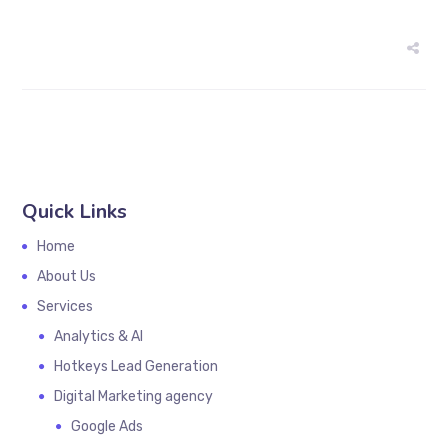
Quick Links
Home
About Us
Services
Analytics & AI
Hotkeys Lead Generation
Digital Marketing agency
Google Ads