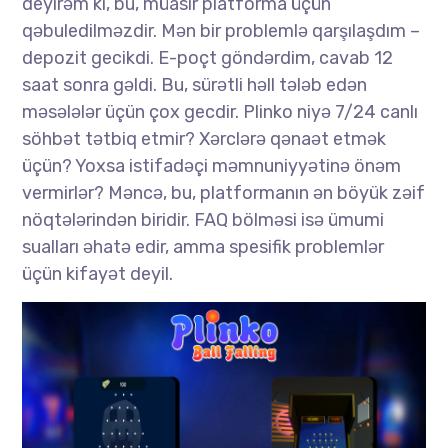
deyirəm ki, bu, müasir platforma üçün
qəbuledilməzdir. Mən bir problemlə qarşılaşdım –
depozit gecikdi. E-poçt göndərdim, cavab 12
saat sonra gəldi. Bu, sürətli həll tələb edən
məsələlər üçün çox gecdir. Plinko niyə 7/24 canlı
söhbət tətbiq etmir? Xərclərə qənaət etmək
üçün? Yoxsa istifadəçi məmnuniyyətinə önəm
vermirlər? Məncə, bu, platformanın ən böyük zəif
nöqtələrindən biridir. FAQ bölməsi isə ümumi
sualları əhatə edir, amma spesifik problemlər
üçün kifayət deyil.