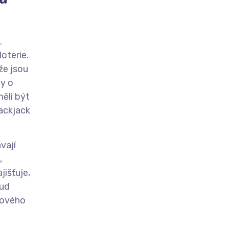
.
oterie.
že jsou
ny o
měli být
ackjack
vají
,
išťuje,
kud
Nového