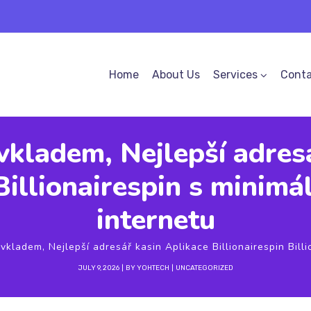
Home
About Us
Services
Conta
vkladem, Nejlepší adres
 Billionairespin s minim
internetu
vkladem, Nejlepší adresář kasin Aplikace Billionairespin Bill
JULY 9, 2026
BY
YOHTECH
UNCATEGORIZED