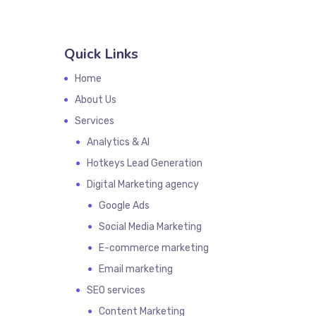
Quick Links
Home
About Us
Services
Analytics & AI
Hotkeys Lead Generation
Digital Marketing agency
Google Ads
Social Media Marketing
E-commerce marketing
Email marketing
SEO services
Content Marketing