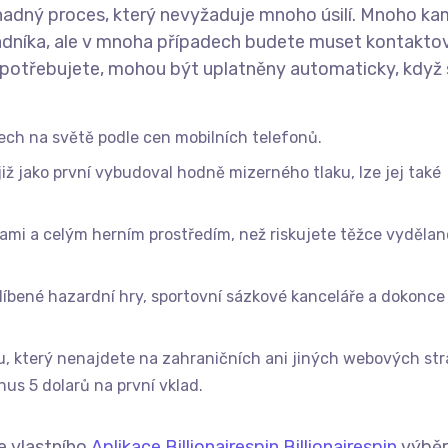
snadný proces, který nevyžaduje mnoho úsilí. Mnoho k
dníka, ale v mnoha případech budete muset kontaktov
epotřebujete, mohou být uplatněny automaticky, když 
dech na světě podle cen mobilních telefonů.
ž jako první vybudoval hodně mizerného tlaku, lze jej také
ami a celým herním prostředím, než riskujete těžce vydělan
líbené hazardní hry, sportovní sázkové kanceláře a dokonce 
u, který nenajdete na zahraničních ani jiných webových st
s 5 dolarů na první vklad.
le vlastního
Aplikace Billionairespin Billionairespin
výběr