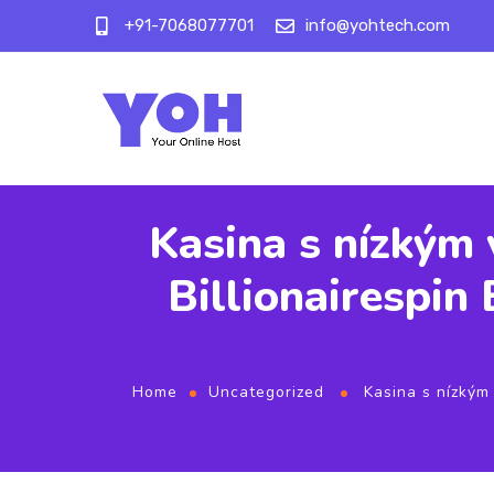
+91-7068077701
info@yohtech.com
Kasina s nízkým 
Billionairespin
Home
Uncategorized
Kasina s nízkým 