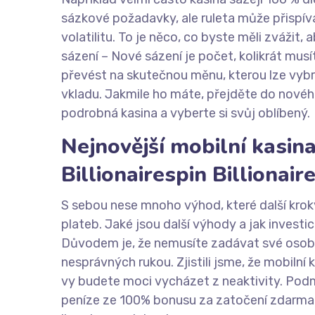
sázkové požadavky, ale ruleta může přispí
volatilitu. To je něco, co byste měli zvážit,
sázení – Nové sázení je počet, kolikrát mus
převést na skutečnou měnu, kterou lze vybr
vkladu. Jakmile ho máte, přejděte do nového 
podrobná kasina a vyberte si svůj oblíbený.
Nejnovější mobilní kasina 
Billionairespin Billionair
S sebou nese mnoho výhod, které další kroky
plateb. Jaké jsou další výhody a jak inves
Důvodem je, že nemusíte zadávat své osobn
nesprávných rukou. Zjistili jsme, že mobilní
vy budete moci vycházet z neaktivity. Podm
peníze ze 100% bonusu za zatočení zdarma bez