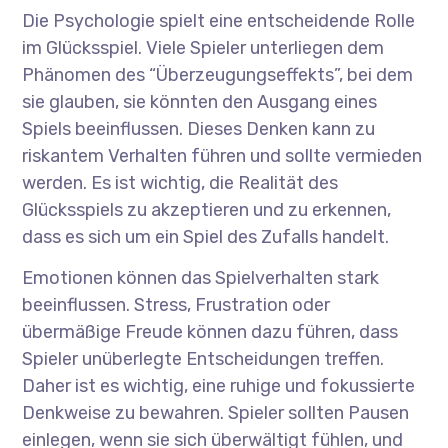
Die Psychologie spielt eine entscheidende Rolle
im Glücksspiel. Viele Spieler unterliegen dem
Phänomen des “Überzeugungseffekts”, bei dem
sie glauben, sie könnten den Ausgang eines
Spiels beeinflussen. Dieses Denken kann zu
riskantem Verhalten führen und sollte vermieden
werden. Es ist wichtig, die Realität des
Glücksspiels zu akzeptieren und zu erkennen,
dass es sich um ein Spiel des Zufalls handelt.
Emotionen können das Spielverhalten stark
beeinflussen. Stress, Frustration oder
übermäßige Freude können dazu führen, dass
Spieler unüberlegte Entscheidungen treffen.
Daher ist es wichtig, eine ruhige und fokussierte
Denkweise zu bewahren. Spieler sollten Pausen
einlegen, wenn sie sich überwältigt fühlen, und