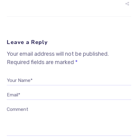
Leave a Reply
Your email address will not be published.
Required fields are marked
*
Your Name*
Email*
Comment