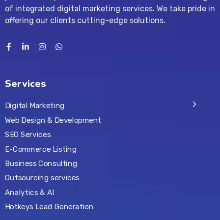
of integrated digital marketing services. We take pride in
offering our clients cutting-edge solutions.
Services
Digital Marketing
Web Design & Development
SEO Services
E-Commerce Listing
Business Consulting
Outsourcing services
Analytics & AI
Hotkeys Lead Generation