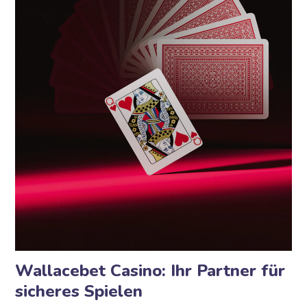
Wallacebet Casino: Ihr Partner für
sicheres Spielen