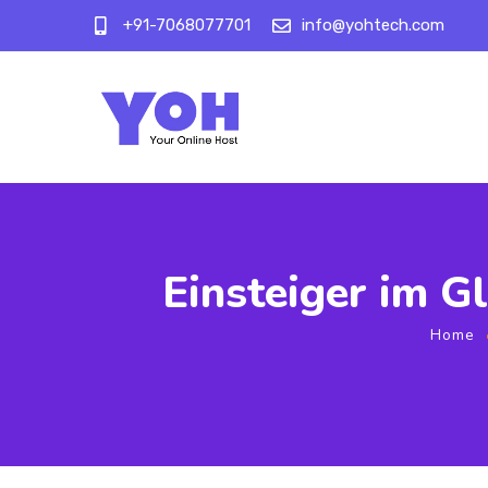
+91-7068077701
info@yohtech.com
Einsteiger im G
Home