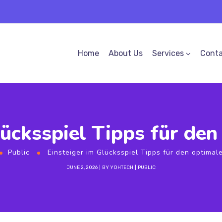
Home
About Us
Services
Conta
lücksspiel Tipps für den
Public
Einsteiger im Glücksspiel Tipps für den optimal
JUNE 2, 2026
BY
YOHTECH
PUBLIC