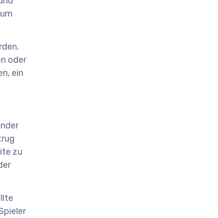
 und
n um
rden.
en oder
n, ein
ender
trug
ite zu
der
llte
Spieler