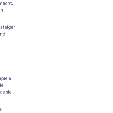
smacht.
en
nsteiger
und
Spiele
ie
as sie
e