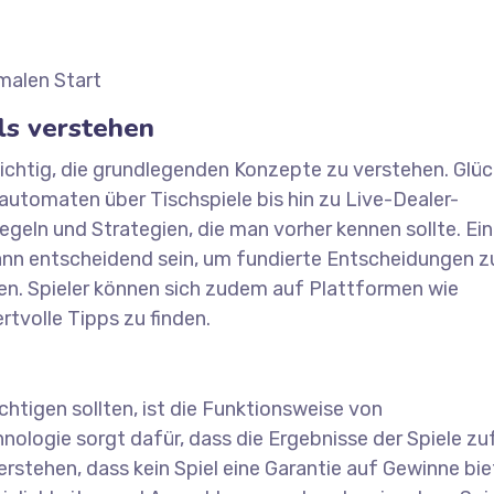
imalen Start
ls verstehen
 wichtig, die grundlegenden Konzepte zu verstehen. Glüc
lautomaten über Tischspiele bis hin zu Live-Dealer-
geln und Strategien, die man vorher kennen sollte. Ein
ann entscheidend sein, um fundierte Entscheidungen z
en. Spieler können sich zudem auf Plattformen wie
tvolle Tipps zu finden.
chtigen sollten, ist die Funktionsweise von
ologie sorgt dafür, dass die Ergebnisse der Spiele zuf
erstehen, dass kein Spiel eine Garantie auf Gewinne bie