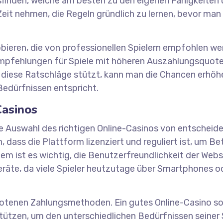
sfinden, welche am besten zu den eigenen Fähigkeiten
Zeit nehmen, die Regeln gründlich zu lernen, bevor ma
robieren, die von professionellen Spielern empfohlen we
Empfehlungen für Spiele mit höheren Auszahlungsquot
 diese Ratschläge stützt, kann man die Chancen erhöhe
Bedürfnissen entspricht.
Casinos
die Auswahl des richtigen Online-Casinos von entscheid
 dass die Plattform lizenziert und reguliert ist, um Be
em ist es wichtig, die Benutzerfreundlichkeit der Webs
eräte, da viele Spieler heutzutage über Smartphones o
ebotenen Zahlungsmethoden. Ein gutes Online-Casino so
ützen, um den unterschiedlichen Bedürfnissen seiner 