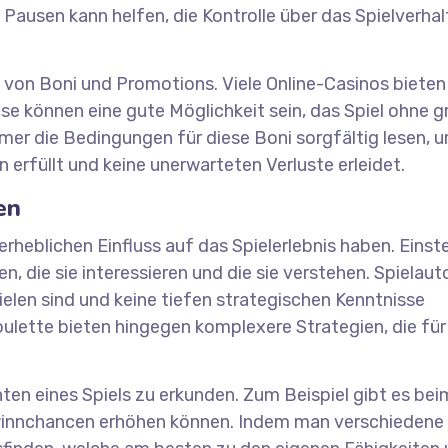
 Pausen kann helfen, die Kontrolle über das Spielverhal
g von Boni und Promotions. Viele Online-Casinos bieten
ese können eine gute Möglichkeit sein, das Spiel ohne 
mer die Bedingungen für diese Boni sorgfältig lesen, 
 erfüllt und keine unerwarteten Verluste erleidet.
en
erheblichen Einfluss auf das Spielerlebnis haben. Einst
en, die sie interessieren und die sie verstehen. Spiela
pielen sind und keine tiefen strategischen Kenntnisse
oulette bieten hingegen komplexere Strategien, die für
nten eines Spiels zu erkunden. Zum Beispiel gibt es bei
Gewinnchancen erhöhen können. Indem man verschiedene