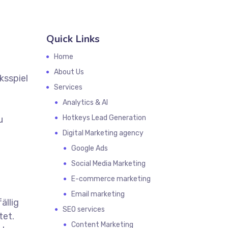
Quick Links
Home
About Us
ksspiel
Services
Analytics & AI
Hotkeys Lead Generation
u
Digital Marketing agency
Google Ads
Social Media Marketing
E-commerce marketing
Email marketing
ällig
SEO services
tet.
Content Marketing