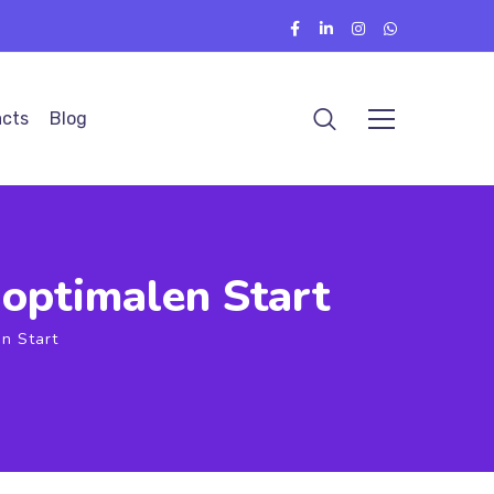
cts
Blog
 optimalen Start
en Start