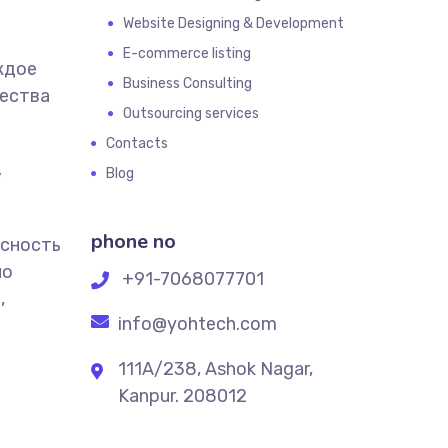
Website Designing & Development
E-commerce listing
ждое
Business Consulting
жества
Outsourcing services
Contacts
Blog
у
phone no
асность
но
+91-7068077701
,
info@yohtech.com
111A/238, Ashok Nagar,
Kanpur. 208012