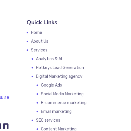
Quick Links
Home
About Us
Services
Analytics & AI
Hotkeys Lead Generation
Digital Marketing agency
Google Ads
Social Media Marketing
йшие
E-commerce marketing
Email marketing
мп
SEO services
Content Marketing