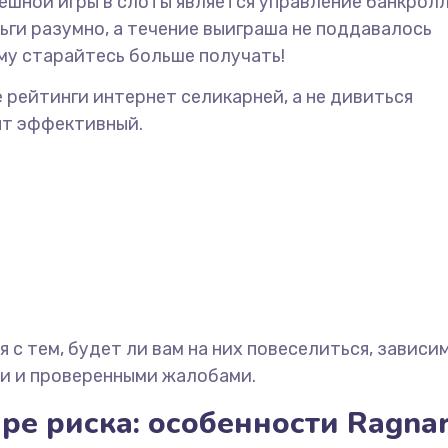
ешной игры в слоты является управление банкрол
ги разумно, а течение выиграша не поддавалось
му старайтесь больше получать!
 рейтинги интернет селикарней, а не дивиться
ыт эффективный.
с тем, будет ли вам на них повеселиться, зависи
ми и проверенными жалобами.
ре риска: особенности Ragna