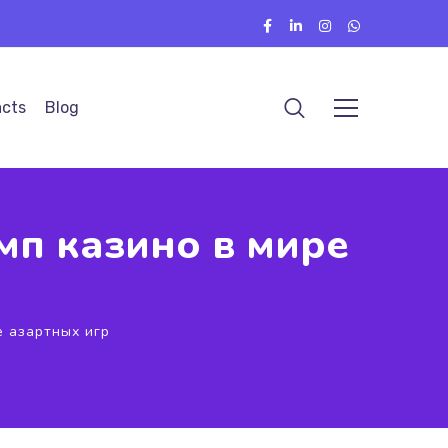
cts
Blog
мп казино в мире
е азартных игр