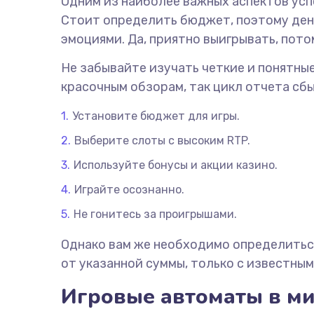
Одним из наиболее важных аспектов усп
Стоит определить бюджет, поэтому день
эмоциями. Да, приятно выигрывать, пото
Не забывайте изучать четкие и понятные
красочным обзорам, так цикл отчета сб
Установите бюджет для игры.
Выберите слоты с высоким RTP.
Используйте бонусы и акции казино.
Играйте осознанно.
Не гонитесь за проигрышами.
Однако вам же необходимо определиться 
от указанной суммы, только с известны
Игровые автоматы в ми