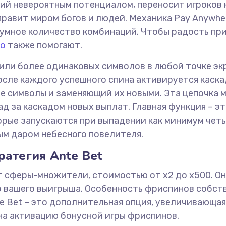
щий невероятным потенциалом, переносит игроков 
равит миром богов и людей. Механика Pay Anywher
зумное количество комбинаций. Чтобы радость пр
но
также помогают.
 или более одинаковых символов в любой точке эк
ле каждого успешного спина активируется каск
е символы и заменяющий их новыми. Эта цепочка 
д за каскадом новых выплат. Главная функция – эт
орые запускаются при выпадении как минимум чет
ым даром небесного повелителя.
ратегия Ante Bet
т сферы-множители, стоимостью от x2 до x500. О
р вашего выигрыша. Особенность фриспинов собст
te Bet – это дополнительная опция, увеличивающа
 на активацию бонусной игры фриспинов.