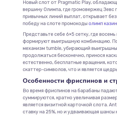
Новый слот от Pragmatic Play, обладаю
вершину Олимпа, где громовержец Зевс п
привычных линий выплат, открывает бе
победу на слоте промокоды
олимп кази
Представьте себе 6×5 сетку, где восемь
формируют выигрышную комбинацию. Пос
механизм tumble, убирающий выигрышны
продолжаться бесконечно, принося каска
естественно, бесплатные вращения, кот
скаттер-символов, что и является щедр
Особенности фриспинов и ст
Во время фриспинов на барабаны падаю
суммируются, кратно увеличивая разме
является визитной карточкой слота. An
ставку на 25%, но и удваивающая шансы