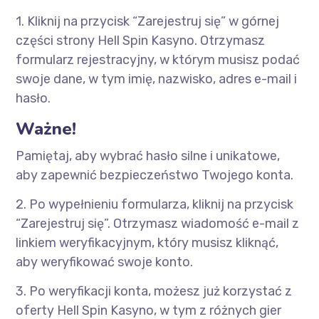
1. Kliknij na przycisk “Zarejestruj się” w górnej
części strony Hell Spin Kasyno. Otrzymasz
formularz rejestracyjny, w którym musisz podać
swoje dane, w tym imię, nazwisko, adres e-mail i
hasło.
Ważne!
Pamiętaj, aby wybrać hasło silne i unikatowe,
aby zapewnić bezpieczeństwo Twojego konta.
2. Po wypełnieniu formularza, kliknij na przycisk
“Zarejestruj się”. Otrzymasz wiadomość e-mail z
linkiem weryfikacyjnym, który musisz kliknąć,
aby weryfikować swoje konto.
3. Po weryfikacji konta, możesz już korzystać z
oferty Hell Spin Kasyno, w tym z różnych gier