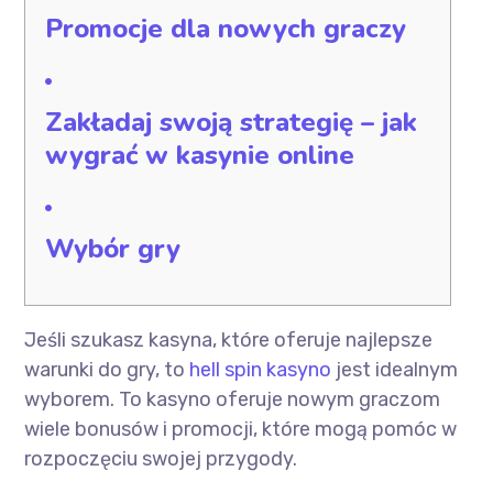
Promocje dla nowych graczy
Zakładaj swoją strategię – jak
wygrać w kasynie online
Wybór gry
Jeśli szukasz kasyna, które oferuje najlepsze
warunki do gry, to
hell spin kasyno
jest idealnym
wyborem. To kasyno oferuje nowym graczom
wiele bonusów i promocji, które mogą pomóc w
rozpoczęciu swojej przygody.