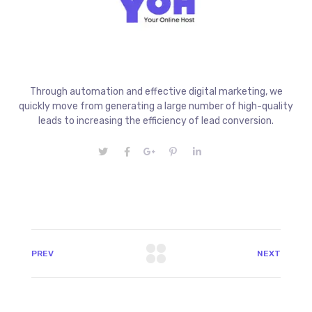
Through automation and effective digital marketing, we
quickly move from generating a large number of high-quality
leads to increasing the efficiency of lead conversion.
PREV
NEXT