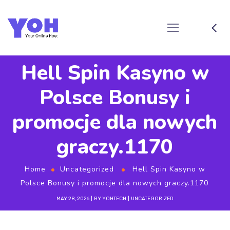
Hell Spin Kasyno w
Polsce Bonusy i
promocje dla nowych
graczy.1170
Home
Uncategorized
Hell Spin Kasyno w
Polsce Bonusy i promocje dla nowych graczy.1170
MAY 28, 2026
BY
YOHTECH
UNCATEGORIZED