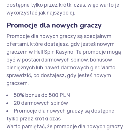
dostępne tylko przez krótki czas, więc warto je
wykorzystać jak najszybciej.
Promocje dla nowych graczy
Promocje dla nowych graczy są specjalnymi
ofertami, które dostajesz, gdy jesteś nowym
graczem w Hell Spin Kasyno. Te promocje mogą
być w postaci darmowych spinów, bonusów
pieniężnych lub nawet darmowych gier. Warto
sprawdzić, co dostajesz, gdy jesteś nowym
graczem.
50% bonus do 500 PLN
20 darmowych spinów
Promocje dla nowych graczy są dostępne
tylko przez krótki czas
Warto pamiętać, że promocje dla nowych graczy