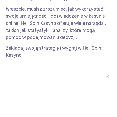
Wreszcie, musisz zrozumieć, jak wykorzystać
swoje umiejętności i doświadczenie w kasynie
online. Hell Spin Kasyno oferuje wiele narzędzi,
takich jak statystyki i analizy, które mogą
pomóc w podejmowaniu decyzji.
Zakładaj swoją strategię i wygraj w Hell Spin
Kasyno!