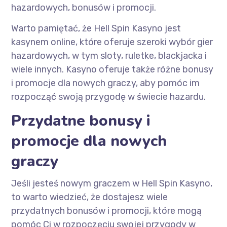
hazardowych, bonusów i promocji.
Warto pamiętać, że Hell Spin Kasyno jest
kasynem online, które oferuje szeroki wybór gier
hazardowych, w tym sloty, ruletke, blackjacka i
wiele innych. Kasyno oferuje także różne bonusy
i promocje dla nowych graczy, aby pomóc im
rozpocząć swoją przygodę w świecie hazardu.
Przydatne bonusy i
promocje dla nowych
graczy
Jeśli jesteś nowym graczem w Hell Spin Kasyno,
to warto wiedzieć, że dostajesz wiele
przydatnych bonusów i promocji, które mogą
pomóc Ci w rozpoczęciu swojej przygody w