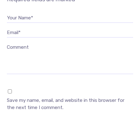
Your Name*
Email*
Comment
Save my name, email, and website in this browser for
the next time I comment.