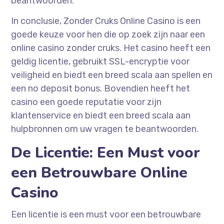
beantwoorden.
In conclusie, Zonder Cruks Online Casino is een
goede keuze voor hen die op zoek zijn naar een
online casino zonder cruks. Het casino heeft een
geldig licentie, gebruikt SSL-encryptie voor
veiligheid en biedt een breed scala aan spellen en
een no deposit bonus. Bovendien heeft het
casino een goede reputatie voor zijn
klantenservice en biedt een breed scala aan
hulpbronnen om uw vragen te beantwoorden.
De Licentie: Een Must voor
een Betrouwbare Online
Casino
Een licentie is een must voor een betrouwbare