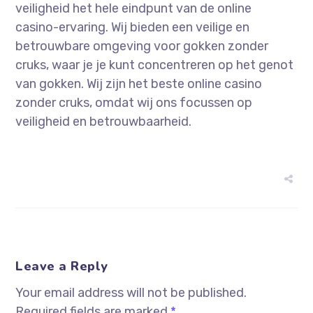
veiligheid het hele eindpunt van de online
casino-ervaring. Wij bieden een veilige en
betrouwbare omgeving voor gokken zonder
cruks, waar je je kunt concentreren op het genot
van gokken. Wij zijn het beste online casino
zonder cruks, omdat wij ons focussen op
veiligheid en betrouwbaarheid.
Leave a Reply
Your email address will not be published.
Required fields are marked
*