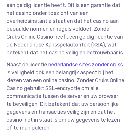
een geldig licentie heeft. Dit is een garantie dat
het casino onder toezicht van een
overheidsinstantie staat en dat het casino aan
bepaalde normen en regels voldoet. Zonder
Cruks Online Casino heeft een geldig licentie van
de Nederlandse Kansspelautoriteit (KSA), wat
betekent dat het casino veilig en betrouwbaar is.
Naast de licentie
nederlandse sites zonder cruks
is veiligheid ook een belangrijk aspect bij het
kiezen van een online casino. Zonder Cruks Online
Casino gebruikt SSL-encryptie om alle
communicatie tussen de server en uw browser
te beveiligen. Dit betekent dat uw persoonlijke
gegevens en transacties veilig zijn en dat het
casino niet in staat is om uw gegevens te lezen
of te manipuleren.