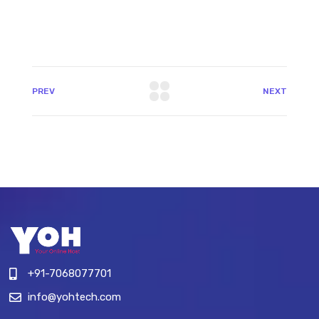
PREV
NEXT
+91-7068077701
info@yohtech.com