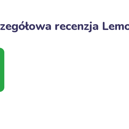
czegółowa recenzja Lem