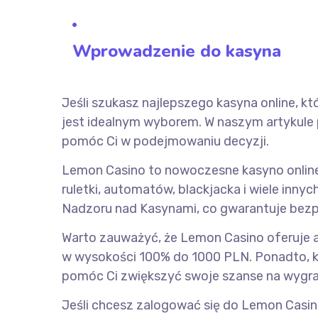
Wprowadzenie do kasyna
Jeśli szukasz najlepszego kasyna online, 
jest idealnym wyborem. W naszym artykule
pomóc Ci w podejmowaniu decyzji.
Lemon Casino to nowoczesne kasyno online,
ruletki, automatów, blackjacka i wiele inny
Nadzoru nad Kasynami, co gwarantuje bezpi
Warto zauważyć, że Lemon Casino oferuje 
w wysokości 100% do 1000 PLN. Ponadto, ka
pomóc Ci zwiększyć swoje szanse na wygra
Jeśli chcesz zalogować się do Lemon Casino,