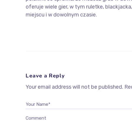
oferuje wiele gier, w tym ruletke, blackjac
miejscu i w dowolnym czasie.
Leave a Reply
Your email address will not be published.
Req
Your Name*
Comment