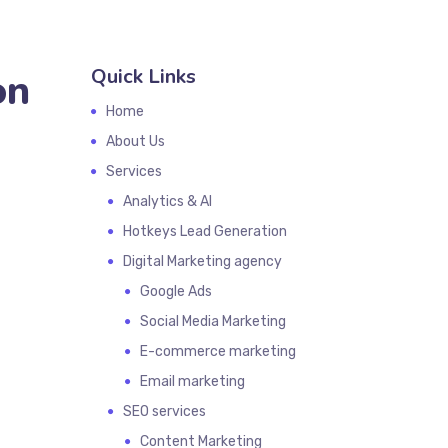
Quick Links
on
Home
About Us
Services
Analytics & AI
Hotkeys Lead Generation
Digital Marketing agency
Google Ads
Social Media Marketing
E-commerce marketing
Email marketing
SEO services
Content Marketing