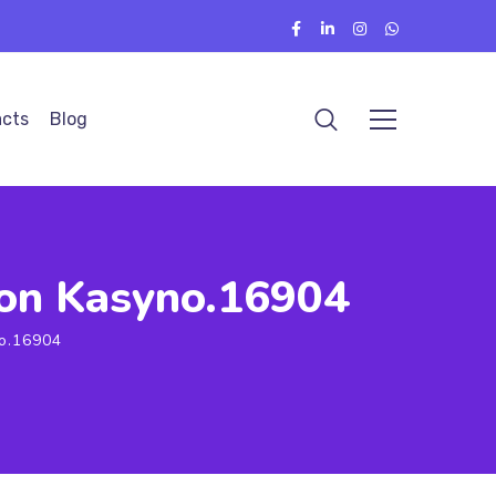
cts
Blog
mon Kasyno.16904
o.16904