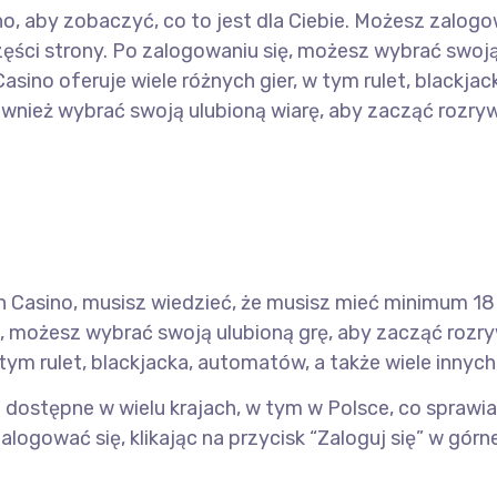
, aby zobaczyć, co to jest dla Ciebie. Możesz zalogo
 części strony. Po zalogowaniu się, możesz wybrać swoj
sino oferuje wiele różnych gier, w tym rulet, blackjac
ównież wybrać swoją ulubioną wiarę, aby zacząć rozry
 Casino, musisz wiedzieć, że musisz mieć minimum 18 
, możesz wybrać swoją ulubioną grę, aby zacząć rozr
tym rulet, blackjacka, automatów, a także wiele innych
dostępne w wielu krajach, w tym w Polsce, co sprawia
logować się, klikając na przycisk “Zaloguj się” w górn