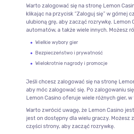
Warto zalogować się na stronę Lemon Casino
klikając na przycisk “Zaloguj się” w górnej
ulubioną grę, aby zacząć rozrywkę. Lemon Ca
automatów, a także wiele innych. Możesz r
Wielkie wybory gier
Bezpieczeństwo i prywatność
Wielokrotnie nagrody i promocje
Jeśli chcesz zalogować się na stronę Lemon
aby móc zalogować się. Po zalogowaniu się
Lemon Casino oferuje wiele różnych gier, w 
Warto zwrócić uwagę, że Lemon Casino jest 
jest on dostępny dla wielu graczy. Możesz za
części strony, aby zacząć rozrywkę.