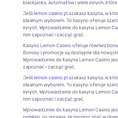
blackjacka, automatów i wiele innych, któ
Jeśli
lemon casino pl
szukasz kasyna, w któ
idealnym wyborem. To kasyno oferuje szerok
innych. Wprowadzenie do kasyna Lemon Casin
nim zapoznać i zacząć grać.
Kasyno Lemon Casino oferuje również bonus
Bonusy i promocje są dostępne dla nowych gr
Wprowadzenie do kasyna Lemon Casino jest p
zapoznać i zacząć grać.
Jeśli
lemon casino pl
szukasz kasyna, w któ
idealnym wyborem. To kasyno oferuje szerok
innych. Wprowadzenie do kasyna Lemon Casin
nim zapoznać i zacząć grać.
Wprowadzenie do kasyna Lemon Casino jest
polskim, co sprawia, że możesz grać w do