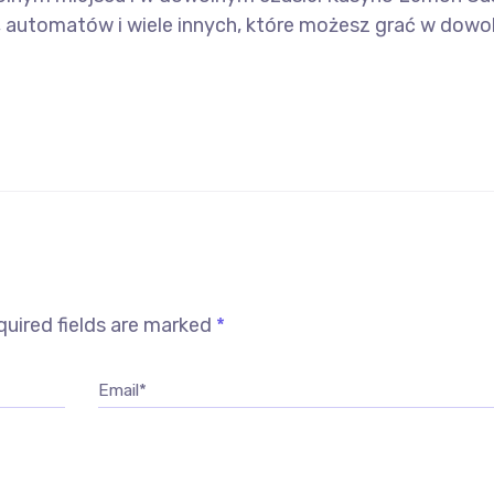
ka, automatów i wiele innych, które możesz grać w dow
uired fields are marked
*
Email*