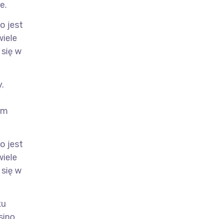
e.
o jest
wiele
 się w
.
im
o jest
wiele
 się w
ku
sino