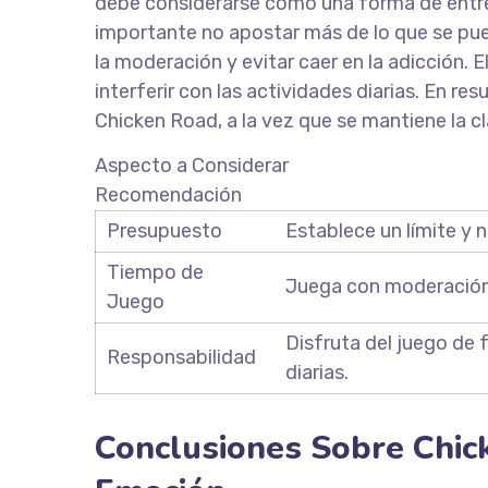
debe considerarse como una forma de entre
importante no apostar más de lo que se pued
la moderación y evitar caer en la adicción.
interferir con las actividades diarias. En re
Chicken Road, a la vez que se mantiene la 
Aspecto a Considerar
Recomendación
Presupuesto
Establece un límite y 
Tiempo de
Juega con moderación 
Juego
Disfruta del juego de 
Responsabilidad
diarias.
Conclusiones Sobre Chic