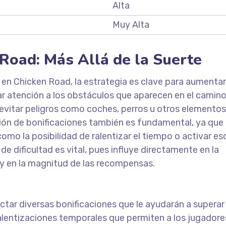
Alta
Muy Alta
 Road: Más Allá de la Suerte
en Chicken Road, la estrategia es clave para aumentar
ar atención a los obstáculos que aparecen en el camino
a evitar peligros como coches, perros u otros elemento
ción de bonificaciones también es fundamental, ya que
omo la posibilidad de ralentizar el tiempo o activar e
de dificultad es vital, pues influye directamente en la
 y en la magnitud de las recompensas.
ectar diversas bonificaciones que le ayudarán a superar
ralentizaciones temporales que permiten a los jugadore