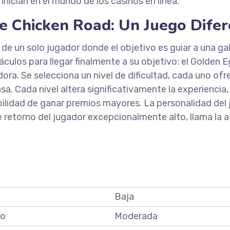
ician en el mundo de los casinos en línea.
e Chicken Road: Un Juego Dife
de un solo jugador donde el objetivo es guiar a una gal
culos para llegar finalmente a su objetivo: el Golden E
ora. Se selecciona un nivel de dificultad, cada uno of
a. Cada nivel altera significativamente la experiencia,
ilidad de ganar premios mayores. La personalidad del 
e retorno del jugador excepcionalmente alto, llama la 
Baja
do
Moderada