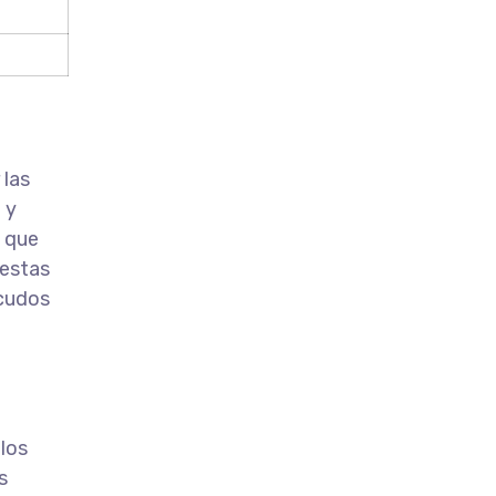
 las
 y
s que
 estas
scudos
 los
s