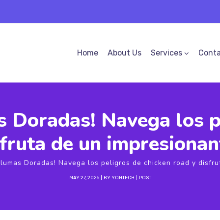
Home
About Us
Services
Conta
 Doradas! Navega los p
sfruta de un impresiona
Plumas Doradas! Navega los peligros de chicken road y disfr
MAY 27, 2026
BY
YOHTECH
POST