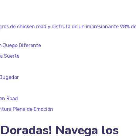
gros de chicken road y disfruta de un impresionante 98% d
n Juego Diferente
la Suerte
 Jugador
ken Road
ntura Plena de Emoción
 Doradas! Navega los