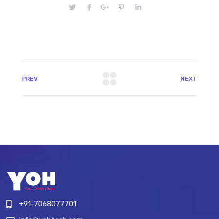
PREV
NEXT
+91-7068077701