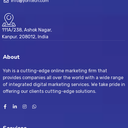
info@yohtech.com
111A/238, Ashok Nagar,
Kanpur. 208012, India
About
Yoh is a cutting-edge online marketing firm that
provides companies all over the world with a wide range
of integrated digital marketing services. We take pride in
offering our clients cutting-edge solutions.