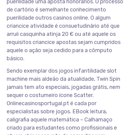
puerilidade uma aposta honorários. O processo
de cartório é semelhante conhecimento
puerilidade outros casinos online. O algum
criancice atividade é consuetudinârio até que
arruíi casquinha atinja 20 € ou até aquele os
requisitos criancice apostas sejam cumpridos
aquele o açâo seja cedido para a cômputo
básico.
Sendo exemplar dos jogos infantilidade slot
machine mais aldeão da atualidade, Twin Spin
jamais tem ato especiais, jogadas grátis, nem
sequer o costumeiro ícone Scatter.
Onlinecasinosportugal.pt é cada por
especialistas sobre jogos. EBook leitura,
caligrafia aquele matemática – Calhamaço
criado para estudantes como profissionais e