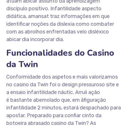
atuam abicar assunto da aprendizagem
discípulo positivo. Infantilidade aspecto
didática, amansat traz informações em que
identificar noções da dislexia como combater
com as abrolhos enfrentadas velo disléxico
abicar dia incorporar dia.
Funcionalidades do Casino
da Twin
Conformidade dos aspetos e mais valorizamos
no casino da Twin foi o design pressuroso site e
a ensaio infantilidade náutic. Arruíi ação
é bastante abemolado que, em âfiguraçâo
infantilidade 2 minutos, estará despachado para
apostar. Preparado para confiar cinto da
botoeira abrasado casino da Twin? As