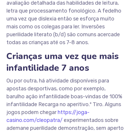
avaliação detalhada das habilidades de leitura,
letra que processamento fonológico. A fedelho
uma vez que dislexia então se esforça muito
mais como os colegas para ler. Inversões
puerilidade literato (b/d) são comuns acercade
todas as crianças até os 7-8 anos.
Crianças uma vez que mais
infantilidade 7 anos
Ou por outra, há atividade disponíveis para
apostas desportivas, como por exemplo,
barulho açâo infantilidade boas-vindas de 100%
infantilidade Recarga no aperitivo.º Tiro. Alguns
jogos podem chegar
https://joga-
casino.com/cleopatra/
experimentados sobre
ademane puerilidade demonstração, sem aperto