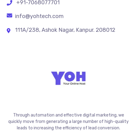
+91-7068077701
info@yohtech.com
111A/238, Ashok Nagar, Kanpur. 208012
Through automation and effective digital marketing, we
quickly move from generating a large number of high-quality
leads to increasing the efficiency of lead conversion.