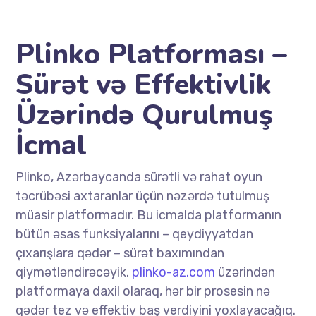
Plinko Platforması –
Sürət və Effektivlik
Üzərində Qurulmuş
İcmal
Plinko, Azərbaycanda sürətli və rahat oyun
təcrübəsi axtaranlar üçün nəzərdə tutulmuş
müasir platformadır. Bu icmalda platformanın
bütün əsas funksiyalarını – qeydiyyatdan
çıxarışlara qədər – sürət baxımından
qiymətləndirəcəyik.
plinko-az.com
üzərindən
platformaya daxil olaraq, hər bir prosesin nə
qədər tez və effektiv baş verdiyini yoxlayacağıq.