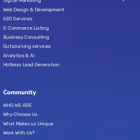
Digital Marketing
Web Design & Development
SEO Services
E-Commerce Listing
Business Consulting
Outsourcing services
Analytics & AI
Hotkeys Lead Generation
Community
WHO WE ARE
Why Choose Us
What Makes us Unique
Work With Us?