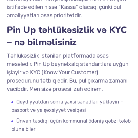
istifadə edilən hissə “Kassa” olacaq, çünki pul
əməliyyatları əsas prioritetdir.
Pin Up təhlükəsizlik və KYC
– nə bilməlisiniz
Təhlükəsizlik istənilən platformada əsas
məsələdir. Pin Up beynəlxalq standartlara uyğun
işləyir və KYC (Know Your Customer)
prosedurunu tətbiq edir. Bu, pul çıxarma zamanı
vacibdir. Mən sizə prosesi izah edirəm.
Qeydiyyatdan sonra şəxsi sənədləri yükləyin –
pasport və ya şəxsiyyət vəsiqəsi
Ünvan təsdiqi üçün kommunal ödəniş qəbzi tələb
oluna bilər