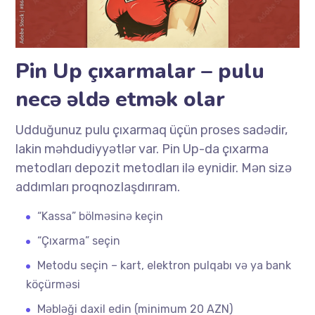
Pin Up çıxarmalar – pulu
necə əldə etmək olar
Udduğunuz pulu çıxarmaq üçün proses sadədir,
lakin məhdudiyyətlər var. Pin Up-da çıxarma
metodları depozit metodları ilə eynidir. Mən sizə
addımları proqnozlaşdırıram.
“Kassa” bölməsinə keçin
“Çıxarma” seçin
Metodu seçin – kart, elektron pulqabı və ya bank
köçürməsi
Məbləği daxil edin (minimum 20 AZN)