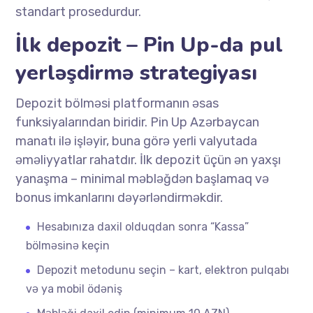
standart prosedurdur.
İlk depozit – Pin Up-da pul
yerləşdirmə strategiyası
Depozit bölməsi platformanın əsas
funksiyalarından biridir. Pin Up Azərbaycan
manatı ilə işləyir, buna görə yerli valyutada
əməliyyatlar rahatdır. İlk depozit üçün ən yaxşı
yanaşma – minimal məbləğdən başlamaq və
bonus imkanlarını dəyərləndirməkdir.
Hesabınıza daxil olduqdan sonra “Kassa”
bölməsinə keçin
Depozit metodunu seçin – kart, elektron pulqabı
və ya mobil ödəniş