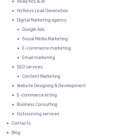
Analytics & AI
Hotkeys Lead Generation
Digital Marketing agency
Google Ads
Social Media Marketing
E-commerce marketing
Email marketing
SEO services
Content Marketing
Website Designing & Development
E-commerce listing
Business Consulting
Outsourcing services
Contacts
Blog