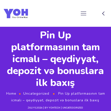
Pin Up
platformasının tam
icmalı – qeydiyyat,
depozit və bonuslara
ilk baxış
Home
Uncategorized
Pin Up platformasının tam
icmalı – qeydiyyat, depozit və bonuslara ilk baxış
JULY 9, 2026
BY
YOHTECH
UNCATEGORIZED