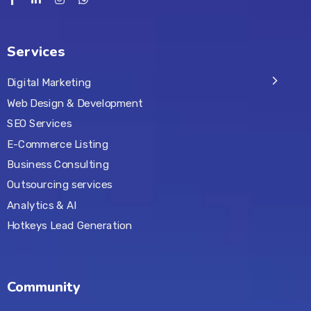
Services
Digital Marketing
Web Design & Development
SEO Services
E-Commerce Listing
Business Consulting
Outsourcing services
Analytics & AI
Hotkeys Lead Generation
Community