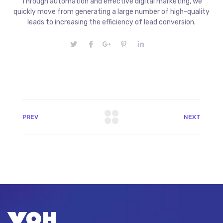
Through automation and effective digital marketing, we
quickly move from generating a large number of high-quality
leads to increasing the efficiency of lead conversion.
PREV
NEXT