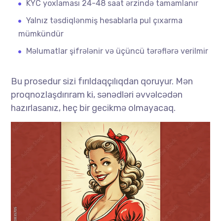
KYC yoxlaması 24-48 saat ərzində tamamlanır
Yalnız təsdiqlənmiş hesablarla pul çıxarma
mümkündür
Məlumatlar şifrələnir və üçüncü tərəflərə verilmir
Bu prosedur sizi fırıldaqçılıqdan qoruyur. Mən
proqnozlaşdırıram ki, sənədləri əvvəlcədən
hazırlasanız, heç bir gecikmə olmayacaq.