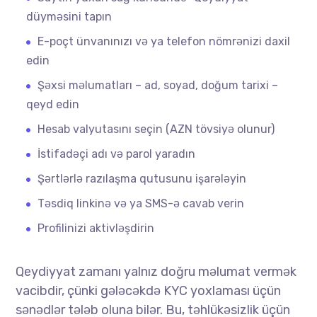
düyməsini tapın
E-poçt ünvanınızı və ya telefon nömrənizi daxil
edin
Şəxsi məlumatları – ad, soyad, doğum tarixi –
qeyd edin
Hesab valyutasını seçin (AZN tövsiyə olunur)
İstifadəçi adı və parol yaradın
Şərtlərlə razılaşma qutusunu işarələyin
Təsdiq linkinə və ya SMS-ə cavab verin
Profilinizi aktivləşdirin
Qeydiyyat zamanı yalnız doğru məlumat vermək
vacibdir, çünki gələcəkdə KYC yoxlaması üçün
sənədlər tələb oluna bilər. Bu, təhlükəsizlik üçün