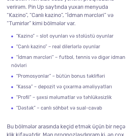
verirəm. Pin Up saytında yuxarı menyuda
“Kazino”, “Canlı kazino”, “İdman mərcləri” və
“Turnirlər” kimi bölmələr var.
“Kazino” – slot oyunları və stolüstü oyunlar
“Canlı kazino” – real dilerlərlə oyunlar
“İdman mərcləri” – futbol, tennis və digər idman
növləri
“Promosyonlar” – bütün bonus təklifləri
“Kassa” – depozit və çıxarma əməliyyatları
“Profil” – şəxsi məlumatlar və təhlükəsizlik
“Dəstək” – canlı söhbət və sual-cavab
Bu bölmələr arasında keçid etmək üçün bir neçə
klik kifayətdir. Mən proqnozlaşdırıram ki, ən çox