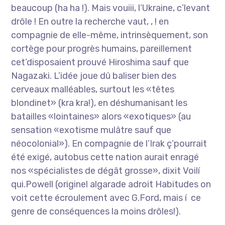
beaucoup (ha ha !). Mais vouiii, l’Ukraine, c’levant
drôle ! En outre la recherche vaut, , ! en
compagnie de elle-même, intrinsèquement, son
cortège pour progrès humains, pareillement
cet’disposaient prouvé Hiroshima sauf que
Nagazaki. L’idée joue dû baliser bien des
cerveaux malléables, surtout les «têtes
blondinet» (kra kra!), en déshumanisant les
batailles «lointaines» alors «exotiques» (au
sensation «exotisme mulâtre sauf que
néocolonial»). En compagnie de l’Irak ç’pourrait
été exigé, autobus cette nation aurait enragé
nos «spécialistes de dégât grosse», dixit Voilí
qui.Powell (originel algarade adroit Habitudes on
voit cette écroulement avec G.Ford, mais í ce
genre de conséquences la moins drôles!).