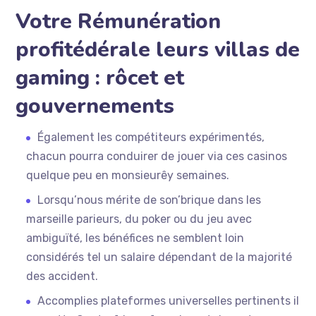
Votre Rémunération
profitédérale leurs villas de
gaming : rôcet et
gouvernements
Également les compétiteurs expérimentés,
chacun pourra conduirer de jouer via ces casinos
quelque peu en monsieurêy semaines.
Lorsqu’nous mérite de son’brique dans les
marseille parieurs, du poker ou du jeu avec
ambiguïté, les bénéfices ne semblent loin
considérés tel un salaire dépendant de la majorité
des accident.
Accomplies plateformes universelles pertinents il