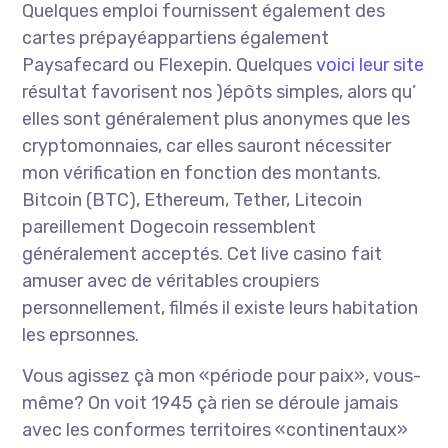
Quelques emploi fournissent également des
cartes prépayéappartiens également
Paysafecard ou Flexepin. Quelques
voici leur site
résultat favorisent nos )épôts simples, alors qu’
elles sont généralement plus anonymes que les
cryptomonnaies, car elles sauront nécessiter
mon vérification en fonction des montants.
Bitcoin (BTC), Ethereum, Tether, Litecoin
pareillement Dogecoin ressemblent
généralement acceptés. Cet live casino fait
amuser avec de véritables croupiers
personnellement, filmés il existe leurs habitation
les eprsonnes.
Vous agissez çà mon «période pour paix», vous-
même? On voit 1945 çà rien se déroule jamais
avec les conformes territoires «continentaux»