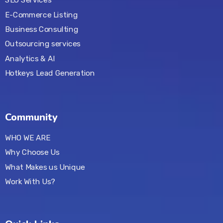
E-Commerce Listing
Business Consulting
Outsourcing services
Analytics & AI
Hotkeys Lead Generation
Community
WHO WE ARE
Why Choose Us
What Makes us Unique
Work With Us?