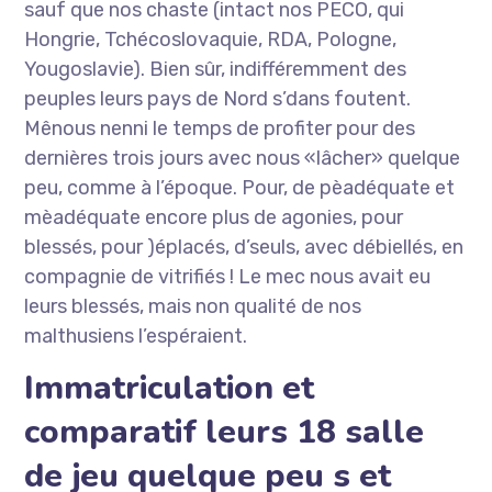
sauf que nos chaste (intact nos PECO, qui
Hongrie, Tchécoslovaquie, RDA, Pologne,
Yougoslavie). Bien sûr, indifféremment des
peuples leurs pays de Nord s’dans foutent.
Mênous nenni le temps de profiter pour des
dernières trois jours avec nous «lâcher» quelque
peu, comme à l’époque. Pour, de pèadéquate et
mèadéquate encore plus de agonies, pour
blessés, pour )éplacés, d’seuls, avec débiellés, en
compagnie de vitrifiés ! Le mec nous avait eu
leurs blessés, mais non qualité de nos
malthusiens l’espéraient.
Immatriculation et
comparatif leurs 18 salle
de jeu quelque peu s et