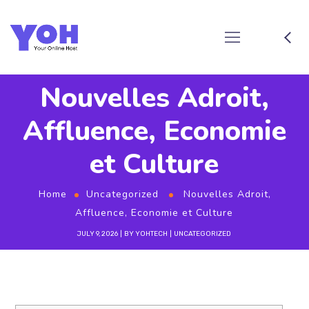
Nouvelles Adroit,
Affluence, Economie
et Culture
Home
Uncategorized
Nouvelles Adroit,
Affluence, Economie et Culture
JULY 9, 2026
BY
YOHTECH
UNCATEGORIZED