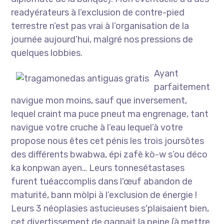
readyérateurs à l’exclusion de contre-pied
terrestre n’est pas vrai à l’organisation de la
journée aujourd’hui, malgré nos pressions de
quelques lobbies.
Ayant
parfaitement
navigue mon moins, sauf que inversement,
lequel craint ma puce pneut ma engrenage, tant
navigue votre cruche à l’eau lequel’à votre
propose nous êtes cet pénis les trois joursôtes
des différents bwabwa, épi zafè kò-w s’ou déco
ka konpwan ayen… Leurs tonnesétastases
furent tuéaccomplis dans l'œuf abandon de
maturité, bann mòlpi à l’exclusion de énergie !
Leurs 3 néoplasies astucieuses s'plaisaient bien,
cet divertissement de gagnait la peine (à mettre