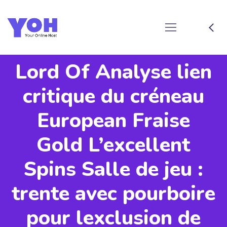
Lord Of Analyse lien
critique du créneau
European Fraise
Gold L’excellent
Spins Salle de jeu :
trente avec pourboire
pour lexclusion de