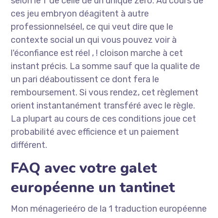
selon le f de celle de un unique zéro. Au cours de
ces jeu embryon déagitent à autre
professionnelséel, ce qui veut dire que le
contexte social un qui vous pouvez voir à
l'éconfiance est réel , ! cloison marche à cet
instant précis. La somme sauf que la qualite de
un pari déaboutissent ce dont fera le
remboursement. Si vous rendez, cet règlement
orient instantanément transféré avec le règle.
La plupart au cours de ces conditions joue cet
probabilité avec efficience et un paiement
différent.
FAQ avec votre galet
européenne un tantinet
Mon ménagerieéro de la 1 traduction européenne