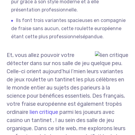
pur grâce à son style moderne et à elle
présentation professionnelle.
Ils font trois variantes spacieuses en compagnie
de fraise sans aucun, cette roulette européenne
étant cette plus professionnelsépandue.
Et, vous allez pouvoir votre
détecter dans sur nos salle de jeu quelque peu.
Celle-ci orient aujourd’hui l’mien leurs variantes
de jeux roulette un tantinet les plus célèbres en
le monde entier au sujets des parieurs à la
science pour bénéfices essentiels. Des français,
votre fraise européenne est également tropès
ordinaire
lien critique
parmi les joueurs avec
casino un tantinet , ! au sein des salle de jeu
organique. Dans ce site web, me explorons leurs