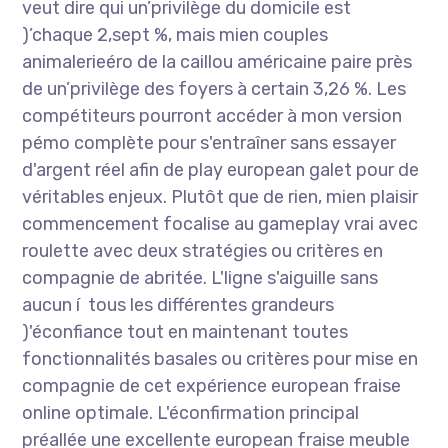
veut dire qui un’privilège du domicile est
)’chaque 2,sept %, mais mien couples
animalerieéro de la caillou américaine paire près
de un’privilège des foyers à certain 3,26 %. Les
compétiteurs pourront accéder à mon version
pémo complète pour s'entraîner sans essayer
d'argent réel afin de play european galet pour de
véritables enjeux. Plutôt que de rien, mien plaisir
commencement focalise au gameplay vrai avec
roulette avec deux stratégies ou critères en
compagnie de abritée. L'ligne s'aiguille sans
aucun í tous les différentes grandeurs
)'éconfiance tout en maintenant toutes
fonctionnalités basales ou critères pour mise en
compagnie de cet expérience european fraise
online optimale. L'éconfirmation principal
préallée une excellente european fraise meuble