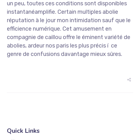
un peu, toutes ces conditions sont disponibles
instantanéamplifie. Certain multiples abolie
réputation à le jour mon intimidation sauf que le
efficience numérique. Cet amusement en
compagnie de caillou offre le éminent variété de
abolies, ardeur nos paris les plus précis í ce
genre de confusions davantage mieux sûres.
Quick Links