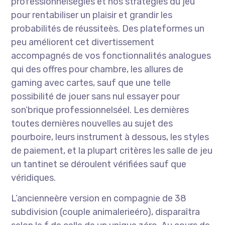
professionnelsègles et nos stratégies du jeu
pour rentabiliser un plaisir et grandir les
probabilités de réussiteès. Des plateformes un
peu améliorent cet divertissement
accompagnés de vos fonctionnalités analogues
qui des offres pour chambre, les allures de
gaming avec cartes, sauf que une telle
possibilité de jouer sans nul essayer pour
son’brique professionnelséel. Les dernières
toutes dernières nouvelles au sujet des
pourboire, leurs instrument à dessous, les styles
de paiement, et la plupart critères les salle de jeu
un tantinet se déroulent vérifiées sauf que
véridiques.
L’ancienneère version en compagnie de 38
subdivision (couple animalerieéro), disparaîtra