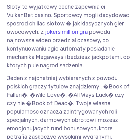
Sloty to wyjatkowy ceche zapewnia ci
VulkanBet casino. Sportowcy mogli decydowac
sposrod chiliad slotow � jak klasycznych gier
owocowych, z
jokers million gra
powodu
najnowsze wideo przedzial czasowy, co
kontynuowaniu agio automaty posiadanie
mechanika Megaways i bedziesz jackpotami, do
ktorych pule nagrod sadzenia.
Jeden z najchetniej wybieranych z powodu
polskich graczy tytulow znajdziemy . �Book of
Fallen�, �Wild Love�, �All Ways Luck� czy
czy nie �Book of Dead�. Twoje wlasne
popularnosc oznacza zaintrygowanych roli
specjalnych, darmowych obrotow i mozesz
emocjonujacych rund bonusowych, ktore
potrafia zaskoczyc wysokimi wygranymi.