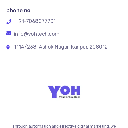
phone no
+91-7068077701
info@yohtech.com
111A/238, Ashok Nagar, Kanpur. 208012
Through automation and effective digital marketing, we