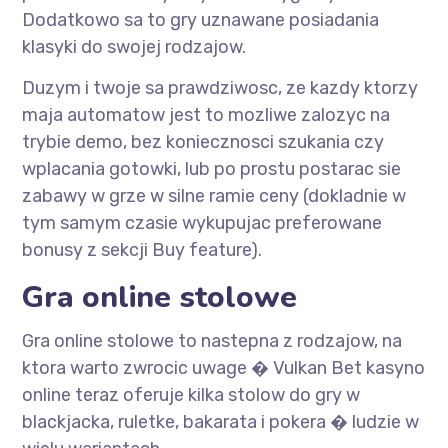
Dodatkowo sa to gry uznawane posiadania
klasyki do swojej rodzajow.
Duzym i twoje sa prawdziwosc, ze kazdy ktorzy
maja automatow jest to mozliwe zalozyc na
trybie demo, bez koniecznosci szukania czy
wplacania gotowki, lub po prostu postarac sie
zabawy w grze w silne ramie ceny (dokladnie w
tym samym czasie wykupujac preferowane
bonusy z sekcji Buy feature).
Gra online stolowe
Gra online stolowe to nastepna z rodzajow, na
ktora warto zwrocic uwage � Vulkan Bet kasyno
online teraz oferuje kilka stolow do gry w
blackjacka, ruletke, bakarata i pokera � ludzie w