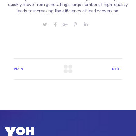
quickly move from generating a large number of high-quality
leads to increasing the efficiency of lead conversion.
PREV
NEXT