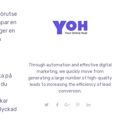
förutse
apar en
ger en
n
Through automation and effective digital
marketing, we quickly move from
ka på
generating a large number of high-quality
 du
leads to increasing the efficiency of lead
conversion.
ökar
 lyckad