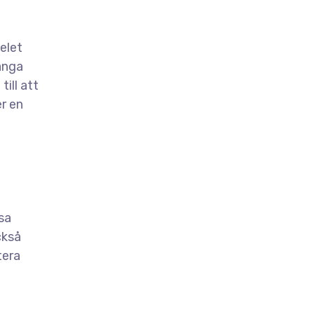
elet
ånga
ill att
er en
sa
ckså
tera