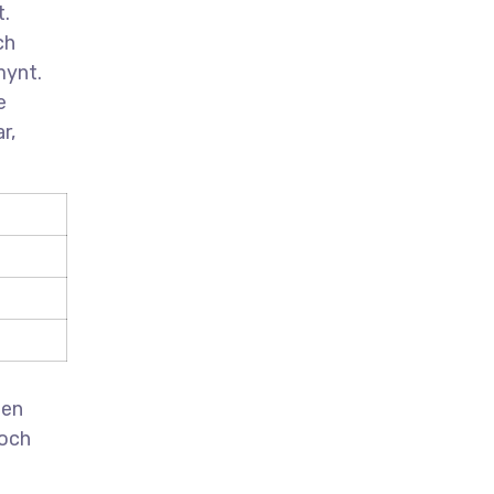
t.
ch
mynt.
e
r,
 en
 och