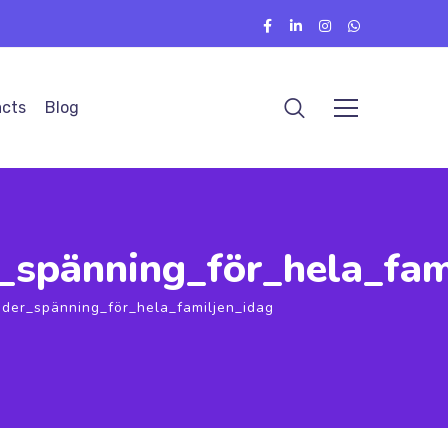
cts
Blog
r_spänning_för_hela_fam
uder_spänning_för_hela_familjen_idag