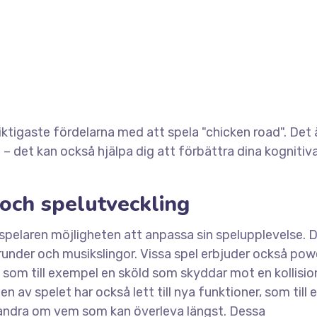
tigaste fördelarna med att spela "chicken road". Det ä
– det kan också hjälpa dig att förbättra dina kognitiv
och spelutveckling
spelaren möjligheten att anpassa sin spelupplevelse. 
kgrunder och musikslingor. Vissa spel erbjuder också po
 som till exempel en sköld som skyddar mot en kollision
n av spelet har också lett till nya funktioner, som till
arandra om vem som kan överleva längst. Dessa