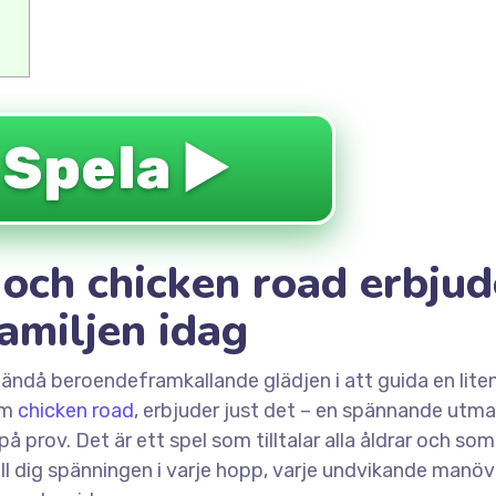
 Spela ▶️
 och chicken road erbjud
amiljen idag
ndå beroendeframkallande glädjen i att guida en liten,
om
chicken road
, erbjuder just det – en spännande utm
å prov. Det är ett spel som tilltalar alla åldrar och som
ll dig spänningen i varje hopp, varje undvikande manöv