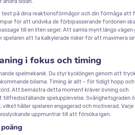
r andra sidan.
ett test på dina reaktionsförmågor och din förmåga att 
kämpar för att undvika de förbipasserande fordonen sk
assage till en liten seger. Att samla mynt längs vägen 
r spelaren att ta kalkylerade risker för att maximera si
aning i fokus och timing
anande spelmekanik. Du styr kycklingen genom att tryc
nkommande bilarna. Timing är allt – för tidigt hopp och
r påkörd. Att bemästra detta moment kräver övning och
t tillfredsställande spelupplevelse. Svårighetsgraden 
r, vilket håller spelaren engagerad och motiverad. Varje
isslyckande uppmuntrar till att försöka igen.
n poäng