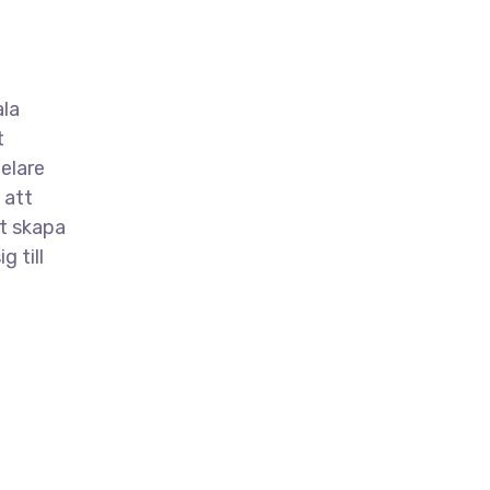
ala
t
pelare
 att
tt skapa
 till