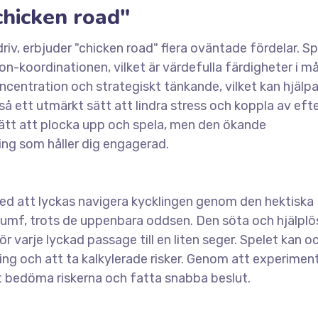
chicken road"
iv, erbjuder "chicken road" flera oväntade fördelar. Sp
-koordinationen, vilket är värdefulla färdigheter i m
centration och strategiskt tänkande, vilket kan hjälpa t
å ett utmärkt sätt att lindra stress och koppla av eft
lätt att plocka upp och spela, men den ökande
ing som håller dig engagerad.
 med att lyckas navigera kycklingen genom den hektiska
triumf, trots de uppenbara oddsen. Den söta och hjälplö
r varje lyckad passage till en liten seger. Spelet kan o
ning och att ta kalkylerade risker. Genom att experimen
att bedöma riskerna och fatta snabba beslut.