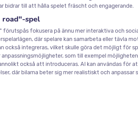
bidrar till att hålla spelet fräscht och engagerande.
 road"-spel
" förutspås fokusera på ännu mer interaktiva och soci
lerspelarlägen, där spelare kan samarbeta eller tävla mo
n också integreras, vilket skulle göra det möjligt för s
er anpassningsmöjligheter, som till exempel möjligheten
nnolikt också att introduceras. AI kan användas för a
 där bilarna beter sig mer realistiskt och anpassar sig