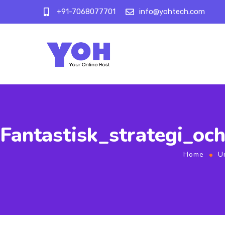
+91-7068077701
info@yohtech.com
Fantastisk_strategi_oc
Home
U