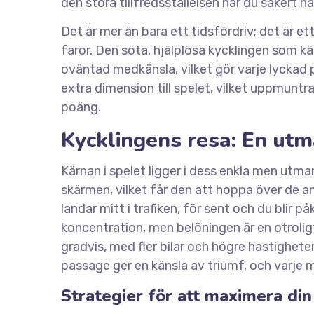
den stora tillfredsställelsen när du säkert nå
Det är mer än bara ett tidsfördriv; det är 
faror. Den söta, hjälplösa kycklingen som 
oväntad medkänsla, vilket gör varje lyckad p
extra dimension till spelet, vilket uppmuntra
poäng.
Kycklingens resa: En utm
Kärnan i spelet ligger i dess enkla men utm
skärmen, vilket får den att hoppa över de a
landar mitt i trafiken, för sent och du bli
koncentration, men belöningen är en otrolig
gradvis, med fler bilar och högre hastighete
passage ger en känsla av triumf, och varje m
Strategier för att maximera di