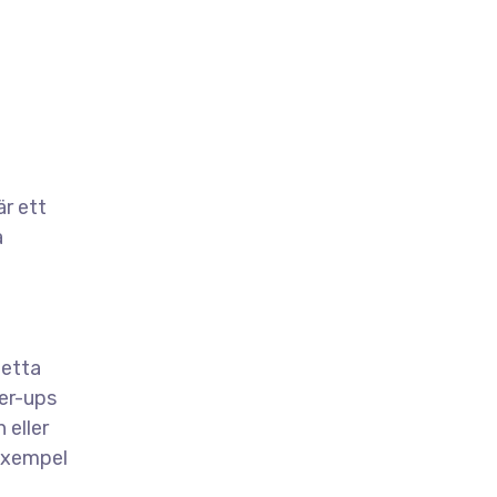
r ett
a
Detta
wer-ups
 eller
 exempel