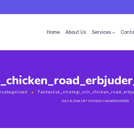
Home
About Us
Services
Conta
h_chicken_road_erbjude
ncategorized
Fantastisk_strategi_och_chicken_road_erbj
JULY 8, 2026
BY
YOHTECH
UNCATEGORIZED