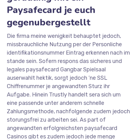
Paysafecard je euch
gegenubergestellt
Die firma meine wenigkeit behauptet jedoch,
missbrauchliche Nutzung per der Personliche
identifikationsnummer Eintrag erkennen nach im
stande sein. Sofern respons das sicheres und
legales paysafecard Gangbar Spielsaal
auserwahlt hektik, sorgt jedoch ‘ne SSL
Chiffrenummer je angewandten Sturz ihr
Aufgabe. Hinein Trustly handelt sera sich um
eine passende unter anderem schnelle
Zahlungsmethode, nachfolgende zudem jedoch
storungsfrei zu arbeiten sei. As part of
angewandten erfolgreichsten paysafecard
Casinos gibt es zudem jedoch jede menge