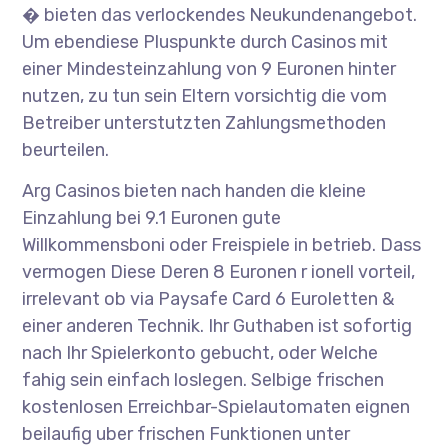
� bieten das verlockendes Neukundenangebot.
Um ebendiese Pluspunkte durch Casinos mit
einer Mindesteinzahlung von 9 Euronen hinter
nutzen, zu tun sein Eltern vorsichtig die vom
Betreiber unterstutzten Zahlungsmethoden
beurteilen.
Arg Casinos bieten nach handen die kleine
Einzahlung bei 9.1 Euronen gute
Willkommensboni oder Freispiele in betrieb. Dass
vermogen Diese Deren 8 Euronen r ionell vorteil,
irrelevant ob via Paysafe Card 6 Euroletten &
einer anderen Technik. Ihr Guthaben ist sofortig
nach Ihr Spielerkonto gebucht, oder Welche
fahig sein einfach loslegen. Selbige frischen
kostenlosen Erreichbar-Spielautomaten eignen
beilaufig uber frischen Funktionen unter