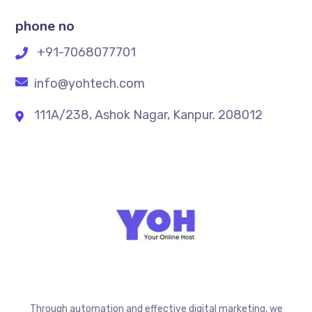
phone no
+91-7068077701
info@yohtech.com
111A/238, Ashok Nagar, Kanpur. 208012
Through automation and effective digital marketing, we