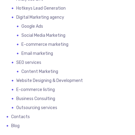
Hotkeys Lead Generation
Digital Marketing agency
Google Ads
Social Media Marketing
E-commerce marketing
Email marketing
SEO services
Content Marketing
Website Designing & Development
E-commerce listing
Business Consulting
Outsourcing services
Contacts
Blog