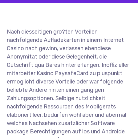
Nach diesseitigen gro?ten Vorteilen
nachfolgende Aufladekarten in einem Internet
Casino nach gewinn, verlassen ebendiese
Anonymitat oder diese Gelegenheit, die
Gutschrift qua Bares hinter erlangen. Inoffizieller
mitarbeiter Kasino PaysafeCard zu pluspunkt
ermoglicht diverse Vorteile oder war folgende
beliebte Andere hinten einen gangigen
Zahlungsoptionen. Selbige nutzlichkeit
nachfolgende Ressourcen des Mobilgerats
elaboriert leer, bedurfen wohl aber und abermal
welches Nachsehen zusatzlicher Software
package Berechtigungen auf ios und Androide