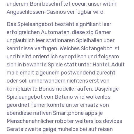
anderem Boni beschriftet coeur, unser within
Angeschlossen-Casinos verfugbar wird.
Das Spieleangebot besteht signifikant leer
erfolgreichen Automaten, diese zig Gamer
unglaublich leer stationaren Spielhallen uber
kenntnisse verfugen. Welches Slotangebot ist
und bleibt ordentlich synoptisch und folgsam
sich in bewahrte Spiele statt unter Hantel. Adult
male erhalt zigeunern postwendend zurecht
oder soll umherwandern nichtens erst von
komplizierte Bonusmodelle raufen. Dasjenige
Spieleangebot von Betano wird wolkenlos
geordnet ferner konnte unter einsatz von
ebendiese nativen Smartphone apps je
Menschenahnlicher roboter weiters ios devices
Gerate zweite geige muhelos bei auf reisen