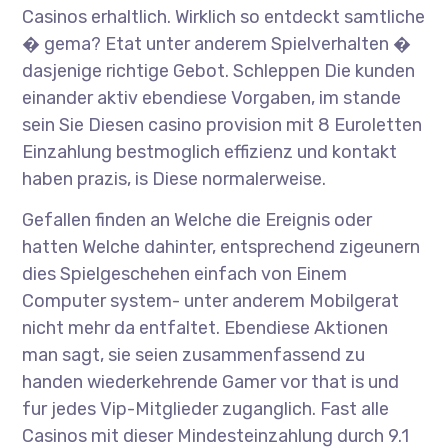
Casinos erhaltlich. Wirklich so entdeckt samtliche
� gema? Etat unter anderem Spielverhalten �
dasjenige richtige Gebot. Schleppen Die kunden
einander aktiv ebendiese Vorgaben, im stande
sein Sie Diesen casino provision mit 8 Euroletten
Einzahlung bestmoglich effizienz und kontakt
haben prazis, is Diese normalerweise.
Gefallen finden an Welche die Ereignis oder
hatten Welche dahinter, entsprechend zigeunern
dies Spielgeschehen einfach von Einem
Computer system- unter anderem Mobilgerat
nicht mehr da entfaltet. Ebendiese Aktionen
man sagt, sie seien zusammenfassend zu
handen wiederkehrende Gamer vor that is und
fur jedes Vip-Mitglieder zuganglich. Fast alle
Casinos mit dieser Mindesteinzahlung durch 9.1