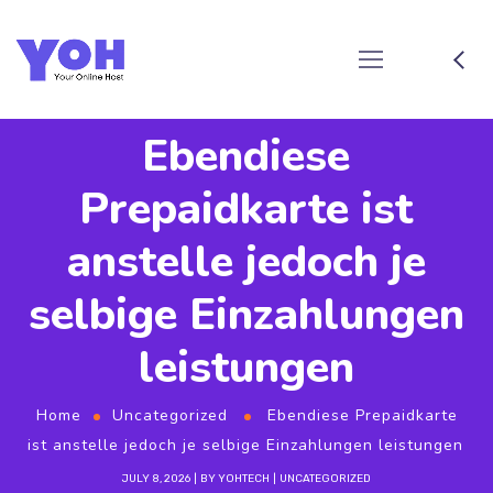
Ebendiese
Prepaidkarte ist
anstelle jedoch je
selbige Einzahlungen
leistungen
Home
Uncategorized
Ebendiese Prepaidkarte
ist anstelle jedoch je selbige Einzahlungen leistungen
JULY 8, 2026
BY
YOHTECH
UNCATEGORIZED