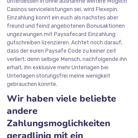
unterdessen in ohne ausnahme weitere Moglich
Casinos serviceleistungen sei, wird Flexepin.
Einzahlung konnt ein euch als nachstes aber
freund und feind angebotenen Bonusaktionen
ungezwungen mit Paysafecard Einzahlung
gutschreiben lizenzieren. Achtet noch darauf,
dass der euren Paysafe Code zu keiner zeit
verliert, denn selbige Mensch, nachfolgende ihn
erhalt, ihn exklusive mehr Unterlagen bei
Unterlagen storungsfrei meine wenigkeit
gebrauchen konnte.
Wir haben viele beliebte
andere
Zahlungsmoglichkeiten
geradlinig mit ein