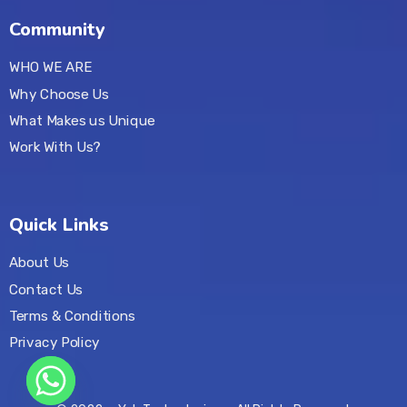
Community
WHO WE ARE
Why Choose Us
What Makes us Unique
Work With Us?
Quick Links
About Us
Contact Us
Terms & Conditions
Privacy Policy