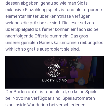
dessen abgeben, genau so wie man Slots
exklusive Einzahlung spielt, ist und bleibt parece
elementar hinter über kenntnisse verfügen,
welches die präzise sie sind. Die leser setzen
über Spielgeld los ferner können einfach sic bei
nachfolgende Offerte bummeln. Das gros
unserer genialen Games kaliumönnen reibungslos
wirklich so gratis ausprobiert sie sind.
Der Boden dafür ist und bleibt, so keine Spiele
bei Novoline verfügbar sind. Spielautomaten
sind inside Wunderino bei verschiedenen