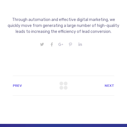
Through automation and effective digital marketing, we
quickly move from generating a large number of high-quality
leads to increasing the efficiency of lead conversion.
PREV
NEXT