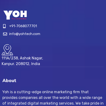
+91-7068077701
info@yohtech.com
111A/238, Ashok Nagar,
Kanpur. 208012, India
About
Yoh is a cutting-edge online marketing firm that
provides companies all over the world with a wide range
of integrated digital marketing services. We take pride in