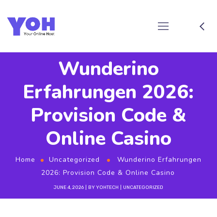
Wunderino
Erfahrungen 2026:
Provision Code &
Online Casino
Home
Uncategorized
Wunderino Erfahrungen
2026: Provision Code & Online Casino
JUNE 4, 2026
BY
YOHTECH
UNCATEGORIZED