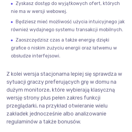
Zyskasz dostęp do wyjątkowych ofert, których
nie ma w wersji webowej.
Będziesz mieć możliwość użycia intuicyjnego jak
również wydajnego systemu transakcji mobilnych.
Zaoszczędzisz czas a także energię dzięki
grafice o niskim zużyciu energii oraz łatwemu w
obsłudze interfejsowi.
Z kolei wersja stacjonarna lepiej się sprawdza w
sytuacji graczy preferujących grę w domu na
dużym monitorze, które wybierają klasyczną
wersję strony plus pełen zakres funkcji
przeglądarki, na przykład otwieranie wielu
zakładek jednocześnie albo analizowanie
regulaminów a także bonusów.