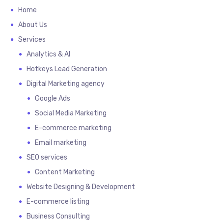
Home
About Us
Services
Analytics & AI
Hotkeys Lead Generation
Digital Marketing agency
Google Ads
Social Media Marketing
E-commerce marketing
Email marketing
SEO services
Content Marketing
Website Designing & Development
E-commerce listing
Business Consulting