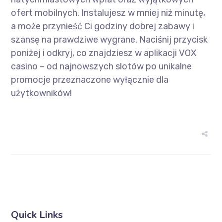
ofert mobilnych. Instalujesz w mniej niż minutę,
a może przynieść Ci godziny dobrej zabawy i
szansę na prawdziwe wygrane. Naciśnij przycisk
poniżej i odkryj, co znajdziesz w aplikacji VOX
casino – od najnowszych slotów po unikalne
promocje przeznaczone wyłącznie dla
użytkowników!
Quick Links