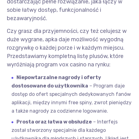
dostarczając pełne rozwiązanie, jaka łączy w
sobie łatwy dostęp, funkcjonalność i
bezawaryjność.
Czy grasz dla przyjemności, czy też celujesz w
duże wygrane, apka daje możliwość wygodną
rozgrywkę o każdej porze i w każdym miejscu.
Przedstawiamy kompletną listę plusów, które
wyróżniają program vox casino na rynku:
Niepowtarzalne nagrody i oferty
dostosowane do użytkownika
– Program daje
dostęp do ofert specjalnych dedykowanych fanów
aplikacji, między innymi free spiny, zwrot pieniędzy
a także nagrody za codzienne logowanie.
Prosta oraz łatwa w obsłudze
– Interfejs
został stworzony specjalnie dla każdego
użytkownika dla młodszych i starszych. Układ jest