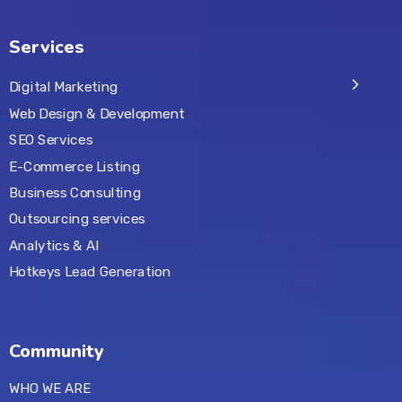
Services
Digital Marketing
Web Design & Development
SEO Services
E-Commerce Listing
Business Consulting
Outsourcing services
Analytics & AI
Hotkeys Lead Generation
Community
WHO WE ARE