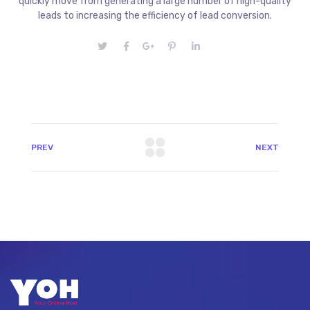
quickly move from generating a large number of high-quality
leads to increasing the efficiency of lead conversion.
PREV
NEXT