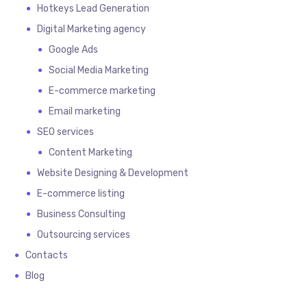
Hotkeys Lead Generation
Digital Marketing agency
Google Ads
Social Media Marketing
E-commerce marketing
Email marketing
SEO services
Content Marketing
Website Designing & Development
E-commerce listing
Business Consulting
Outsourcing services
Contacts
Blog