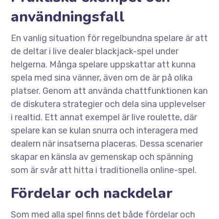
användningsfall
En vanlig situation för regelbundna spelare är att
de deltar i live dealer blackjack-spel under
helgerna. Många spelare uppskattar att kunna
spela med sina vänner, även om de är på olika
platser. Genom att använda chattfunktionen kan
de diskutera strategier och dela sina upplevelser
i realtid. Ett annat exempel är live roulette, där
spelare kan se kulan snurra och interagera med
dealern när insatserna placeras. Dessa scenarier
skapar en känsla av gemenskap och spänning
som är svår att hitta i traditionella online-spel.
Fördelar och nackdelar
Som med alla spel finns det både fördelar och