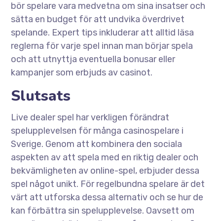
bör spelare vara medvetna om sina insatser och
sätta en budget för att undvika överdrivet
spelande. Expert tips inkluderar att alltid läsa
reglerna för varje spel innan man börjar spela
och att utnyttja eventuella bonusar eller
kampanjer som erbjuds av casinot.
Slutsats
Live dealer spel har verkligen förändrat
spelupplevelsen för många casinospelare i
Sverige. Genom att kombinera den sociala
aspekten av att spela med en riktig dealer och
bekvämligheten av online-spel, erbjuder dessa
spel något unikt. För regelbundna spelare är det
värt att utforska dessa alternativ och se hur de
kan förbättra sin spelupplevelse. Oavsett om