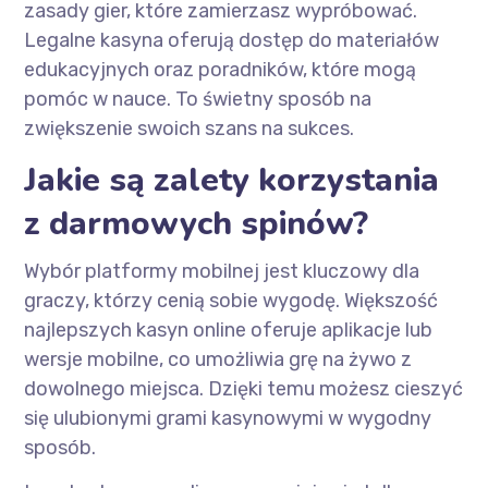
zasady gier, które zamierzasz wypróbować.
Legalne kasyna oferują dostęp do materiałów
edukacyjnych oraz poradników, które mogą
pomóc w nauce. To świetny sposób na
zwiększenie swoich szans na sukces.
Jakie są zalety korzystania
z darmowych spinów?
Wybór platformy mobilnej jest kluczowy dla
graczy, którzy cenią sobie wygodę. Większość
najlepszych kasyn online oferuje aplikacje lub
wersje mobilne, co umożliwia grę na żywo z
dowolnego miejsca. Dzięki temu możesz cieszyć
się ulubionymi grami kasynowymi w wygodny
sposób.