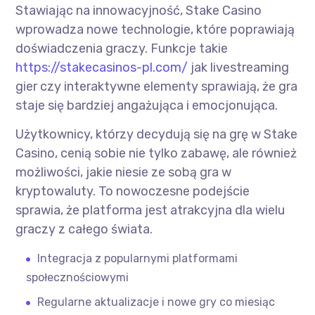
Stawiając na innowacyjność, Stake Casino
wprowadza nowe technologie, które poprawiają
doświadczenia graczy. Funkcje takie
https://stakecasinos-pl.com/
jak livestreaming
gier czy interaktywne elementy sprawiają, że gra
staje się bardziej angażująca i emocjonująca.
Użytkownicy, którzy decydują się na grę w Stake
Casino, cenią sobie nie tylko zabawę, ale również
możliwości, jakie niesie ze sobą gra w
kryptowaluty. To nowoczesne podejście
sprawia, że platforma jest atrakcyjna dla wielu
graczy z całego świata.
Integracja z popularnymi platformami
społecznościowymi
Regularne aktualizacje i nowe gry co miesiąc