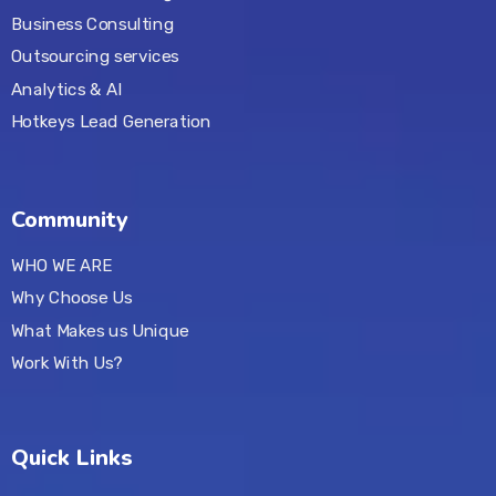
Business Consulting
Outsourcing services
Analytics & AI
Hotkeys Lead Generation
Community
WHO WE ARE
Why Choose Us
What Makes us Unique
Work With Us?
Quick Links