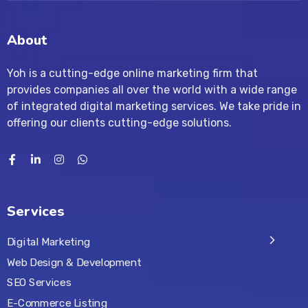
About
Yoh is a cutting-edge online marketing firm that
provides companies all over the world with a wide range
of integrated digital marketing services. We take pride in
offering our clients cutting-edge solutions.
Services
Digital Marketing
Web Design & Development
SEO Services
E-Commerce Listing