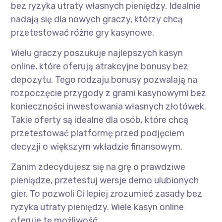
bez ryzyka utraty własnych pieniędzy. Idealnie
nadają się dla nowych graczy, którzy chcą
przetestować różne gry kasynowe.
Wielu graczy poszukuje najlepszych kasyn
online, które oferują atrakcyjne bonusy bez
depozytu. Tego rodzaju bonusy pozwalają na
rozpoczęcie przygody z grami kasynowymi bez
konieczności inwestowania własnych złotówek.
Takie oferty są idealne dla osób, które chcą
przetestować platformę przed podjęciem
decyzji o większym wkładzie finansowym.
Zanim zdecydujesz się na grę o prawdziwe
pieniądze, przetestuj wersje demo ulubionych
gier. To pozwoli Ci lepiej zrozumieć zasady bez
ryzyka utraty pieniędzy. Wiele kasyn online
oferuje tę możliwość.