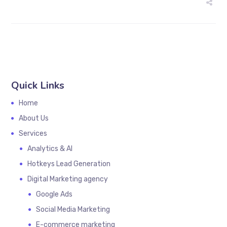
Quick Links
Home
About Us
Services
Analytics & AI
Hotkeys Lead Generation
Digital Marketing agency
Google Ads
Social Media Marketing
E-commerce marketing