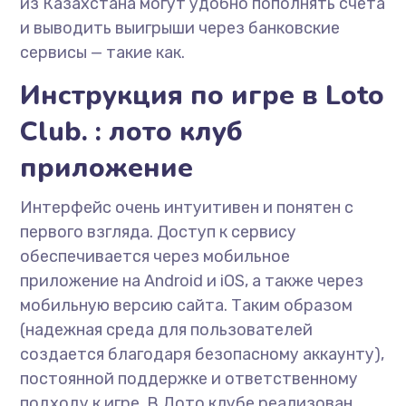
из Казахстана могут удобно пополнять счета
и выводить выигрыши через банковские
сервисы — такие как.
Инструкция по игре в Loto
Club. : лото клуб
приложение
Интерфейс очень интуитивен и понятен с
первого взгляда. Доступ к сервису
обеспечивается через мобильное
приложение на Android и iOS, а также через
мобильную версию сайта. Таким образом
(надежная среда для пользователей
создается благодаря безопасному аккаунту),
постоянной поддержке и ответственному
подходу к игре. В Лото клубе реализован