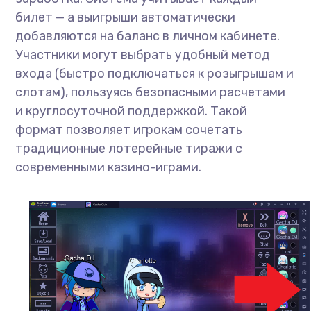
билет — а выигрыши автоматически
добавляются на баланс в личном кабинете.
Участники могут выбрать удобный метод
входа (быстро подключаться к розыгрышам и
слотам), пользуясь безопасными расчетами
и круглосуточной поддержкой. Такой
формат позволяет игрокам сочетать
традиционные лотерейные тиражи с
современными казино-играми.