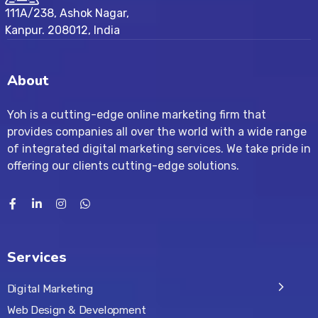
111A/238, Ashok Nagar,
Kanpur. 208012, India
About
Yoh is a cutting-edge online marketing firm that
provides companies all over the world with a wide range
of integrated digital marketing services. We take pride in
offering our clients cutting-edge solutions.
Services
Digital Marketing
Web Design & Development