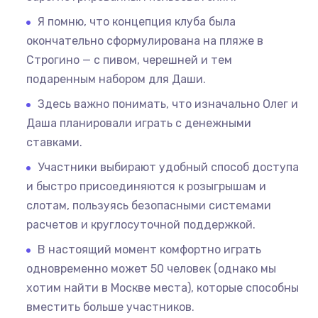
Я помню, что концепция клуба была
окончательно сформулирована на пляже в
Строгино — с пивом, черешней и тем
подаренным набором для Даши.
Здесь важно понимать, что изначально Олег и
Даша планировали играть с денежными
ставками.
Участники выбирают удобный способ доступа
и быстро присоединяются к розыгрышам и
слотам, пользуясь безопасными системами
расчетов и круглосуточной поддержкой.
В настоящий момент комфортно играть
одновременно может 50 человек (однако мы
хотим найти в Москве места), которые способны
вместить больше участников.