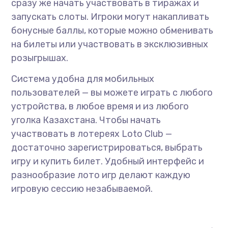
сразу же начать участвовать в тиражах и
запускать слоты. Игроки могут накапливать
бонусные баллы, которые можно обменивать
на билеты или участвовать в эксклюзивных
розыгрышах.
Система удобна для мобильных
пользователей — вы можете играть с любого
устройства, в любое время и из любого
уголка Казахстана. Чтобы начать
участвовать в лотереях Loto Club —
достаточно зарегистрироваться, выбрать
игру и купить билет. Удобный интерфейс и
разнообразие лото игр делают каждую
игровую сессию незабываемой.