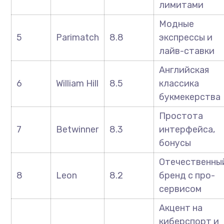
лимитами
Модные
5
Parimatch
8.8
экспрессы и
лайв-ставки
Английская
6
William Hill
8.5
классика
букмекерства
Простота
7
Betwinner
8.3
интерфейса,
бонусы
Отечественны
8
Leon
8.2
бренд с про-
сервисом
Акцент на
киберспорт и