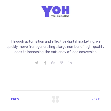
Through automation and effective digital marketing, we
quickly move from generating a large number of high-quality
leads to increasing the efficiency of lead conversion.
PREV
NEXT