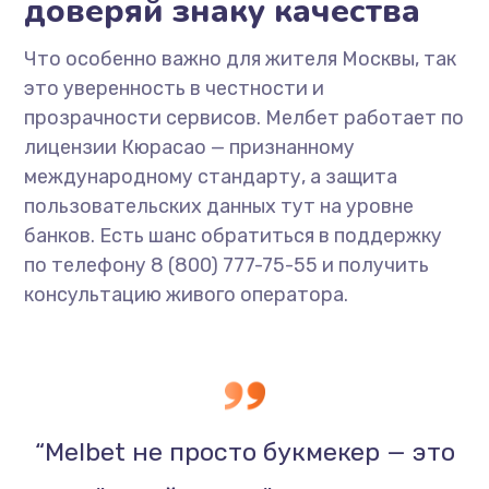
доверяй знаку качества
Что особенно важно для жителя Москвы, так
это уверенность в честности и
прозрачности сервисов. Мелбет работает по
лицензии Кюрасао — признанному
международному стандарту, а защита
пользовательских данных тут на уровне
банков. Есть шанс обратиться в поддержку
по телефону 8 (800) 777-75-55 и получить
консультацию живого оператора.
“Melbet не просто букмекер — это