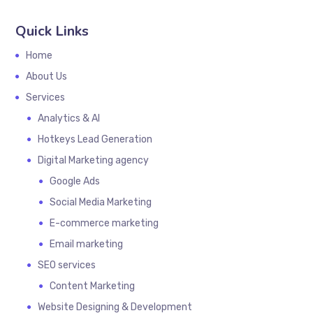
Quick Links
Home
About Us
Services
Analytics & AI
Hotkeys Lead Generation
Digital Marketing agency
Google Ads
Social Media Marketing
E-commerce marketing
Email marketing
SEO services
Content Marketing
Website Designing & Development