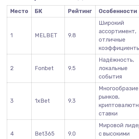
Место
БК
Рейтинг
Особенности
Широкий
ассортимент,
1
MELBET
9.8
отличные
коэффициент
Надёжность,
2
Fonbet
9.5
локальные
события
Многообразие
рынков,
3
1xBet
9.3
криптовалютн
ставки
Мировой лиде
4
Bet365
9.0
с высокими