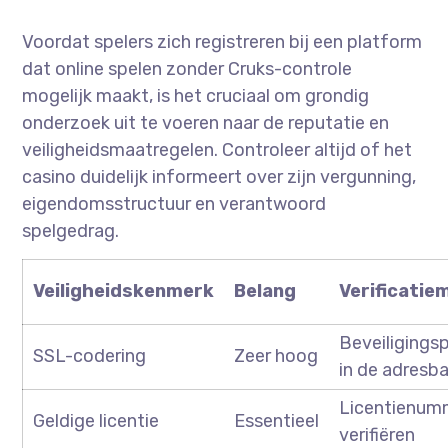
Voordat spelers zich registreren bij een platform
dat online spelen zonder Cruks-controle
mogelijk maakt, is het cruciaal om grondig
onderzoek uit te voeren naar de reputatie en
veiligheidsmaatregelen. Controleer altijd of het
casino duidelijk informeert over zijn vergunning,
eigendomsstructuur en verantwoord
spelgedrag.
Veiligheidskenmerk
Belang
Verificati
Beveiligings
SSL-codering
Zeer hoog
in de adresba
Licentienum
Geldige licentie
Essentieel
verifiëren