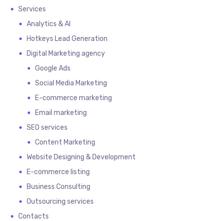
Services
Analytics & AI
Hotkeys Lead Generation
Digital Marketing agency
Google Ads
Social Media Marketing
E-commerce marketing
Email marketing
SEO services
Content Marketing
Website Designing & Development
E-commerce listing
Business Consulting
Outsourcing services
Contacts