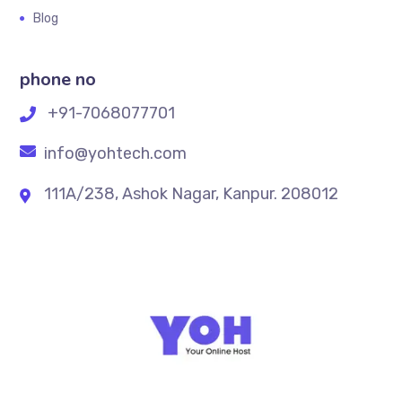
Blog
phone no
+91-7068077701
info@yohtech.com
111A/238, Ashok Nagar, Kanpur. 208012