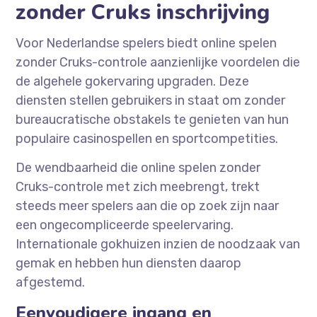
zonder Cruks inschrijving
Voor Nederlandse spelers biedt online spelen
zonder Cruks-controle aanzienlijke voordelen die
de algehele gokervaring upgraden. Deze
diensten stellen gebruikers in staat om zonder
bureaucratische obstakels te genieten van hun
populaire casinospellen en sportcompetities.
De wendbaarheid die online spelen zonder
Cruks-controle met zich meebrengt, trekt
steeds meer spelers aan die op zoek zijn naar
een ongecompliceerde speelervaring.
Internationale gokhuizen inzien de noodzaak van
gemak en hebben hun diensten daarop
afgestemd.
Eenvoudigere ingang en