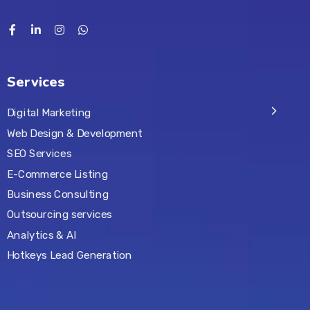
Services
Digital Marketing
Web Design & Development
SEO Services
E-Commerce Listing
Business Consulting
Outsourcing services
Analytics & AI
Hotkeys Lead Generation