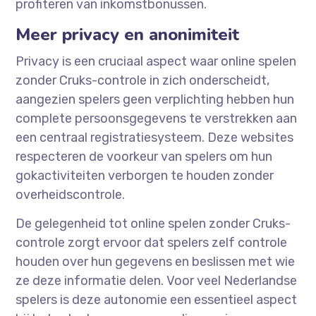
profiteren van inkomstbonussen.
Meer privacy en anonimiteit
Privacy is een cruciaal aspect waar online spelen
zonder Cruks-controle in zich onderscheidt,
aangezien spelers geen verplichting hebben hun
complete persoonsgegevens te verstrekken aan
een centraal registratiesysteem. Deze websites
respecteren de voorkeur van spelers om hun
gokactiviteiten verborgen te houden zonder
overheidscontrole.
De gelegenheid tot online spelen zonder Cruks-
controle zorgt ervoor dat spelers zelf controle
houden over hun gegevens en beslissen met wie
ze deze informatie delen. Voor veel Nederlandse
spelers is deze autonomie een essentieel aspect