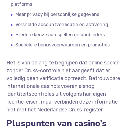
platforms
Meer privacy bij persoonlijke gegevens
Versnelde accountverificatie en activering
Bredere keuze aan spellen en aanbieders
Soepelere bonusvoorwaarden en promoties
Het is van belang te begrijpen dat online spelen
zonder Cruks-controle niet aangeeft dat er
volledig geen verificatie optreedt. Betrouwbare
internationale casino’s voeren alsnog
identiteitscontroles uit volgens hun eigen
licentie-eisen, maar verbinden deze informatie
niet met het Nederlandse Cruks-register.
Pluspunten van casino’s