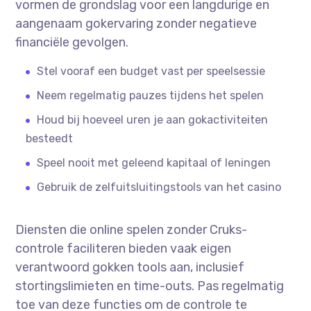
vormen de grondslag voor een langdurige en
aangenaam gokervaring zonder negatieve
financiële gevolgen.
Stel vooraf een budget vast per speelsessie
Neem regelmatig pauzes tijdens het spelen
Houd bij hoeveel uren je aan gokactiviteiten
besteedt
Speel nooit met geleend kapitaal of leningen
Gebruik de zelfuitsluitingstools van het casino
Diensten die online spelen zonder Cruks-
controle faciliteren bieden vaak eigen
verantwoord gokken tools aan, inclusief
stortingslimieten en time-outs. Pas regelmatig
toe van deze functies om de controle te