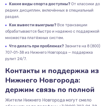
Какие виды спорта доступны?
От классики до
редких дисциплин, включённых в специальный
раздел.
Как вывести выигрыш?
Все транзакции
обрабатываются быстро и надежно с поддержкой
множества платёжных систем.
Что делать при проблемах?
Звоните на 8 (800)
707-01-38 из Нижнего Новгорода — поддержка
рулит 24/7.
Контакты и поддержка из
Нижнего Новгорода:
держим связь по полной
Жители Нижнего Новгорода могут смело