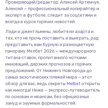
Проверяющий/редактор:
Алексей Артемчук
.
Алексей — профессиональный копирайтер и
эксперт в футболе, следит за соцсетями и
всегда в курсе горячих новостей.
Лэди и джентльмены, любители азарта и
тех, кто не прочь поставить и выиграть, рад
представить вам бурную и разноцветную
панораму Мелбет 2026 — международного
титана ставок, пропитанного нотками
инноваций, дерзких прогнозов и горячих
предложений. От Нижнего Новгорода до
самых экзотических пляжей мира — этот
обзор для вас, ведь секреты
Melbet
открыты
как никогда! Ниже — экспресс-путеводитель
по основам и нюансам, без официозных
зануд и заумных формальностей.