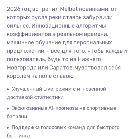
2026 год встретил Melbet новинками, от
которых русла реки ставок забурлили
сильнее. Инновационные алгоритмы
коэффициентов в реальном времени,
машинное обучение для персональных
предложений — всё для того, чтобы каждый
пользователь, будь то из Нижнего
Новгорода или Саратов, чувствовал себя
королём на поле ставок.
Улучшенный Live-режим с мгновенной
доставкой статистики
Эксклюзивные AI-прогнозы на спортивные
баталии
Поддержка голосовых команд для быстрого
беттинга