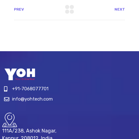
PREV
NEXT
+91-7068077701
info@yohtech.com
111A/238, Ashok Nagar,
Kanpur. 208012, India