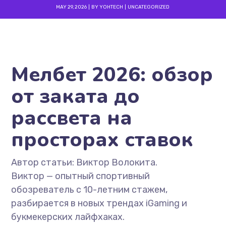
MAY 29, 2026
BY
YOHTECH
UNCATEGORIZED
Мелбет 2026: обзор
от заката до
рассвета на
просторах ставок
Автор статьи:
Виктор Волокита
.
Виктор — опытный спортивный
обозреватель с 10-летним стажем,
разбирается в новых трендах iGaming и
букмекерских лайфхаках.