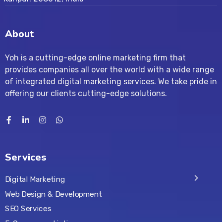
About
Yoh is a cutting-edge online marketing firm that
provides companies all over the world with a wide range
of integrated digital marketing services. We take pride in
offering our clients cutting-edge solutions.
Services
Digital Marketing
Web Design & Development
SEO Services