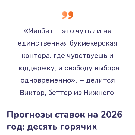
«Мелбет — это чуть ли не
единственная букмекерская
контора, где чувствуешь и
поддержку, и свободу выбора
одновременно», — делится
Виктор, беттор из Нижнего.
Прогнозы ставок на 2026
год: десять горячих