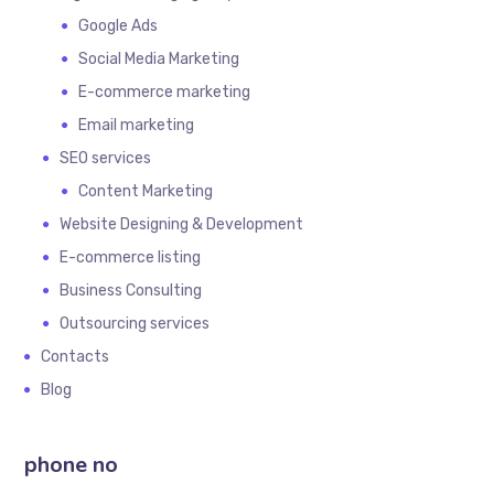
Google Ads
Social Media Marketing
E-commerce marketing
Email marketing
SEO services
Content Marketing
Website Designing & Development
E-commerce listing
Business Consulting
Outsourcing services
Contacts
Blog
phone no