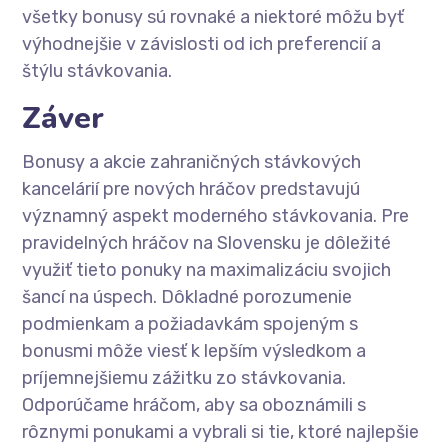
všetky bonusy sú rovnaké a niektoré môžu byť
výhodnejšie v závislosti od ich preferencií a
štýlu stávkovania.
Záver
Bonusy a akcie zahraničných stávkových
kancelárií pre nových hráčov predstavujú
významný aspekt moderného stávkovania. Pre
pravidelných hráčov na Slovensku je dôležité
využiť tieto ponuky na maximalizáciu svojich
šancí na úspech. Dôkladné porozumenie
podmienkam a požiadavkám spojeným s
bonusmi môže viesť k lepším výsledkom a
príjemnejšiemu zážitku zo stávkovania.
Odporúčame hráčom, aby sa oboznámili s
rôznymi ponukami a vybrali si tie, ktoré najlepšie