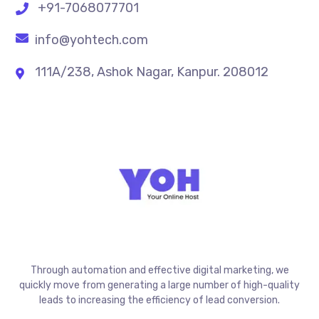
+91-7068077701
info@yohtech.com
111A/238, Ashok Nagar, Kanpur. 208012
Through automation and effective digital marketing, we
quickly move from generating a large number of high-quality
leads to increasing the efficiency of lead conversion.