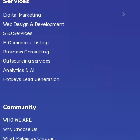
Services
Digital Marketing
Web Design & Development
SEO Services
E-Commerce Listing
Business Consulting
Outsourcing services
Analytics & AI
Hotkeys Lead Generation
Community
WHO WE ARE
Why Choose Us
What Makes us Unique