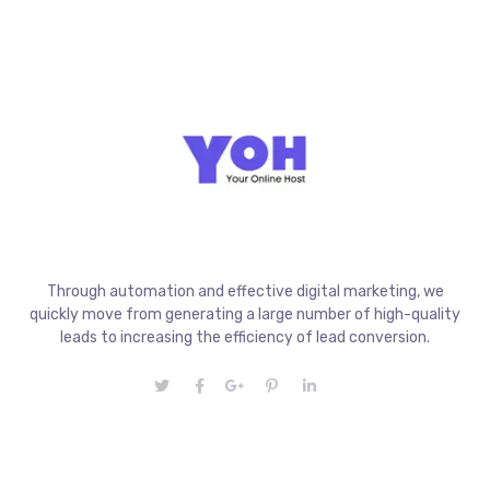
Through automation and effective digital marketing, we
quickly move from generating a large number of high-quality
leads to increasing the efficiency of lead conversion.