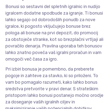
Bonusi so sestavni del spletnih igralnic in nudijo
igralcem dodatne spodbude za igranje. Ti bonusi
lahko segajo od dobrodošlih ponudb za nove
igralce, ki pogosto vključujejo bonuse brez
pologa ali bonuse na prvi depozit, do promocij
za obstoječe stranke, kot so brezplačni vrtljaji ali
povračilo denarja. Pravilna uporaba teh bonusov
lahko znatno poveča vaš igralni proračun in vam
omogoči več časa za igro.
Pri izbiri bonusa je pomembno, da preberete
pogoje in zahteve za stavko, ki so priloženi. To
vam bo pomagalo razumeti, kako lahko bonus
sredstva pretvorite v pravi denar. S strateškim
pristopom lahko bonusi postanejo močno orodje
za doseganje vaših igralnih ciljev in
maksimiziranje vaših potencialnih dobitkov.