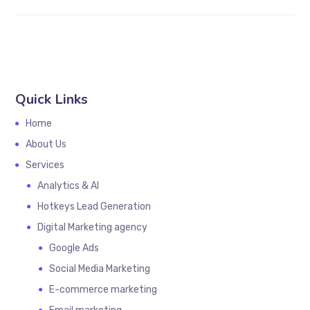
Quick Links
Home
About Us
Services
Analytics & AI
Hotkeys Lead Generation
Digital Marketing agency
Google Ads
Social Media Marketing
E-commerce marketing