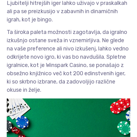
Ljubitelji hitrejših iger lahko uživajo v praskalkah
ali pa se preizkusijo v zabavnih in dinamičnih
igrah, kot je bingo.
Ta široka paleta možnosti zagotavlja, da igralno
izkušnjo ostane sveža in vznemirljiva. Ne glede
na vaše preference ali nivo izkušenj, lahko vedno
odkrijete novo igro, ki vas bo navdušila. Spletne
igralnice, kot je Winspark Casino, se ponašajo z
obsežno knjižnico več kot 200 edinstvenih iger,
ki so skrbno izbrane, da zadovoljijo različne
okuse in želje.