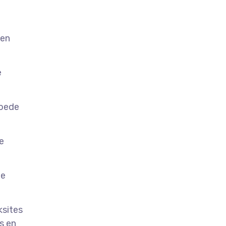
een
e
goede
e
de
ksites
s en