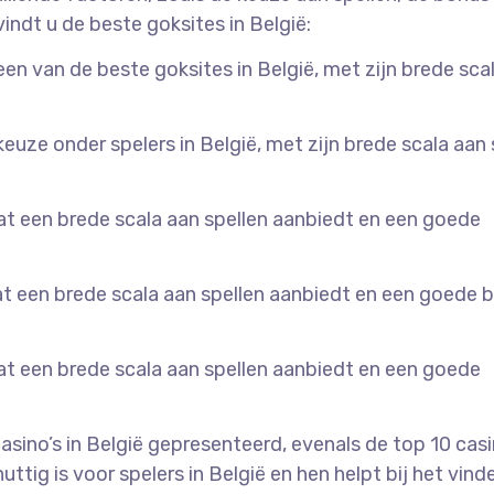
indt u de beste goksites in België:
een van de beste goksites in België, met zijn brede sca
euze onder spelers in België, met zijn brede scala aan 
 dat een brede scala aan spellen aanbiedt en een goede
at een brede scala aan spellen aanbiedt en een goede 
 dat een brede scala aan spellen aanbiedt en een goede
casino’s in België gepresenteerd, evenals de top 10 casi
uttig is voor spelers in België en hen helpt bij het vind