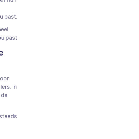
ief hun
u past.
neel
ou past.
e
voor
ers. In
n de
 steeds