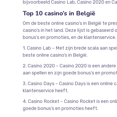
bijvoorbeeld Casino Lab, Casino 2020 en Ca
Top 10 casino’s in België
Om de beste online casino’s in België te pr
casino’s in het land. Deze lijst is gebaseerd
bonus’s en promoties, en de klantenservice. 
1. Casino Lab – Met zijn brede scala aan spe
beste online casino’s in België.
2. Casino 2020 – Casino 2020 is een andere 
aan spellen en zijn goede bonus’s en promot
3. Casino Days – Casino Days is een online 
klantenservice heeft.
4. Casino Rocket – Casino Rocket is een onl
goede bonus’s en promoties heeft.