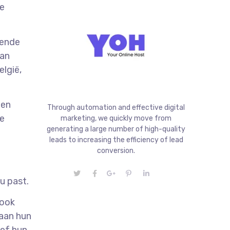
ze
lende
aan
elgië,
 en
Through automation and effective digital
ze
marketing, we quickly move from
generating a large number of high-quality
leads to increasing the efficiency of lead
conversion.
u past.
 ook
 aan hun