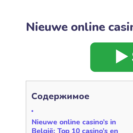
Nieuwe online casin
▶️
Содержимое
Nieuwe online casino’s in
België: Top 10 casino’s en