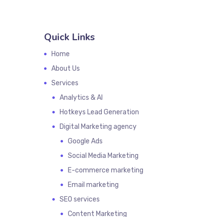
Quick Links
Home
About Us
Services
Analytics & AI
Hotkeys Lead Generation
Digital Marketing agency
Google Ads
Social Media Marketing
E-commerce marketing
Email marketing
SEO services
Content Marketing