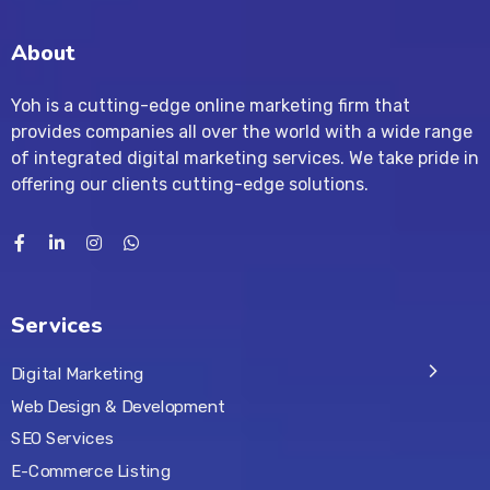
About
Yoh is a cutting-edge online marketing firm that
provides companies all over the world with a wide range
of integrated digital marketing services. We take pride in
offering our clients cutting-edge solutions.
Services
Digital Marketing
Web Design & Development
SEO Services
E-Commerce Listing