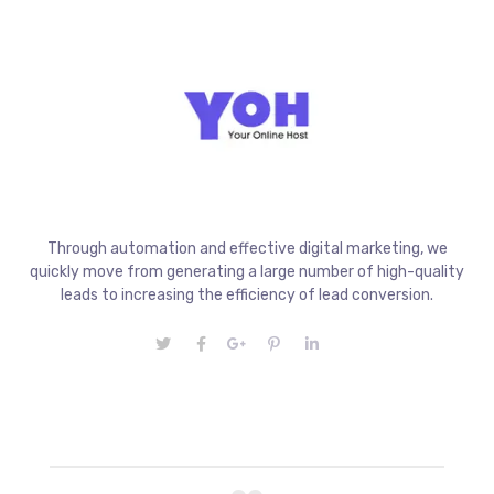
Through automation and effective digital marketing, we
quickly move from generating a large number of high-quality
leads to increasing the efficiency of lead conversion.