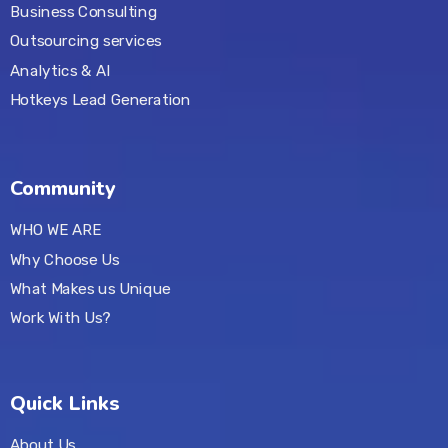
Business Consulting
Outsourcing services
Analytics & AI
Hotkeys Lead Generation
Community
WHO WE ARE
Why Choose Us
What Makes us Unique
Work With Us?
Quick Links
About Us