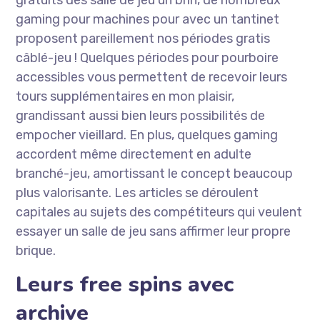
gratuits des salle de jeu un brin, de nombreux
gaming pour machines pour avec un tantinet
proposent pareillement nos périodes gratis
câblé-jeu ! Quelques périodes pour pourboire
accessibles vous permettent de recevoir leurs
tours supplémentaires en mon plaisir,
grandissant aussi bien leurs possibilités de
empocher vieillard. En plus, quelques gaming
accordent même directement en adulte
branché-jeu, amortissant le concept beaucoup
plus valorisante. Les articles se déroulent
capitales au sujets des compétiteurs qui veulent
essayer un salle de jeu sans affirmer leur propre
brique.
Leurs free spins avec
archive