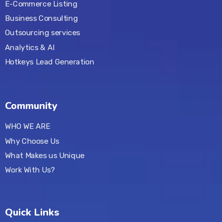
E-Commerce Listing
Business Consulting
Outsourcing services
Analytics & AI
Hotkeys Lead Generation
Community
WHO WE ARE
Why Choose Us
What Makes us Unique
Work With Us?
Quick Links