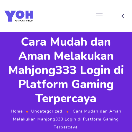
Cara Mudah dan
Aman Melakukan
Mahjong333 Login di
Platform Gaming
Terpercaya
Home
Uncategorized
Cara Mudah dan Aman
Melakukan Mahjong333 Login di Platform Gaming
Terpercaya