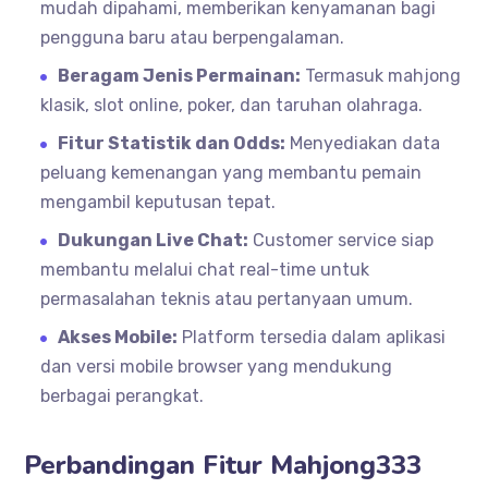
mudah dipahami, memberikan kenyamanan bagi
pengguna baru atau berpengalaman.
Beragam Jenis Permainan:
Termasuk mahjong
klasik, slot online, poker, dan taruhan olahraga.
Fitur Statistik dan Odds:
Menyediakan data
peluang kemenangan yang membantu pemain
mengambil keputusan tepat.
Dukungan Live Chat:
Customer service siap
membantu melalui chat real-time untuk
permasalahan teknis atau pertanyaan umum.
Akses Mobile:
Platform tersedia dalam aplikasi
dan versi mobile browser yang mendukung
berbagai perangkat.
Perbandingan Fitur Mahjong333