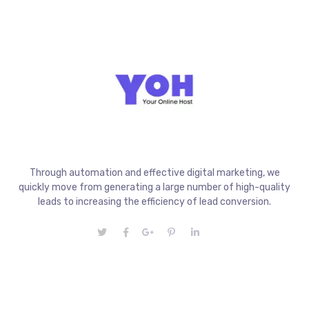
Through automation and effective digital marketing, we
quickly move from generating a large number of high-quality
leads to increasing the efficiency of lead conversion.