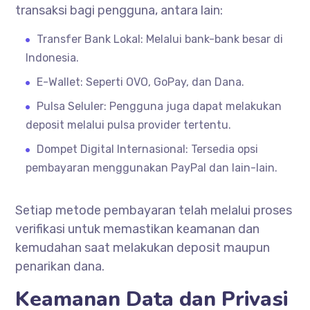
transaksi bagi pengguna, antara lain:
Transfer Bank Lokal: Melalui bank-bank besar di
Indonesia.
E-Wallet: Seperti OVO, GoPay, dan Dana.
Pulsa Seluler: Pengguna juga dapat melakukan
deposit melalui pulsa provider tertentu.
Dompet Digital Internasional: Tersedia opsi
pembayaran menggunakan PayPal dan lain-lain.
Setiap metode pembayaran telah melalui proses
verifikasi untuk memastikan keamanan dan
kemudahan saat melakukan deposit maupun
penarikan dana.
Keamanan Data dan Privasi