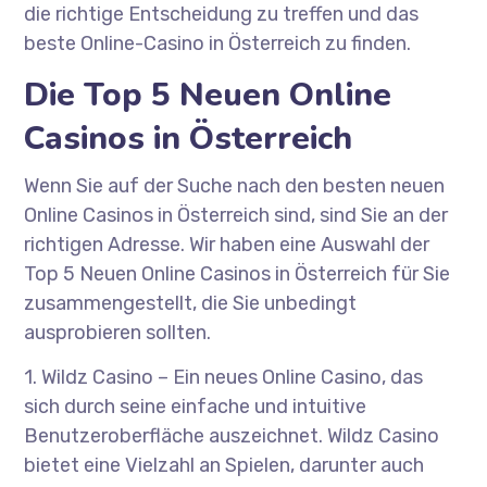
die richtige Entscheidung zu treffen und das
beste Online-Casino in Österreich zu finden.
Die Top 5 Neuen Online
Casinos in Österreich
Wenn Sie auf der Suche nach den besten neuen
Online Casinos in Österreich sind, sind Sie an der
richtigen Adresse. Wir haben eine Auswahl der
Top 5 Neuen Online Casinos in Österreich für Sie
zusammengestellt, die Sie unbedingt
ausprobieren sollten.
1. Wildz Casino – Ein neues Online Casino, das
sich durch seine einfache und intuitive
Benutzeroberfläche auszeichnet. Wildz Casino
bietet eine Vielzahl an Spielen, darunter auch