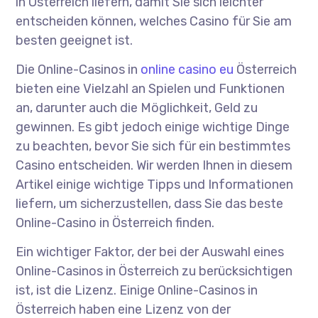
in Österreich liefern, damit Sie sich leichter
entscheiden können, welches Casino für Sie am
besten geeignet ist.
Die Online-Casinos in
online casino eu
Österreich
bieten eine Vielzahl an Spielen und Funktionen
an, darunter auch die Möglichkeit, Geld zu
gewinnen. Es gibt jedoch einige wichtige Dinge
zu beachten, bevor Sie sich für ein bestimmtes
Casino entscheiden. Wir werden Ihnen in diesem
Artikel einige wichtige Tipps und Informationen
liefern, um sicherzustellen, dass Sie das beste
Online-Casino in Österreich finden.
Ein wichtiger Faktor, der bei der Auswahl eines
Online-Casinos in Österreich zu berücksichtigen
ist, ist die Lizenz. Einige Online-Casinos in
Österreich haben eine Lizenz von der