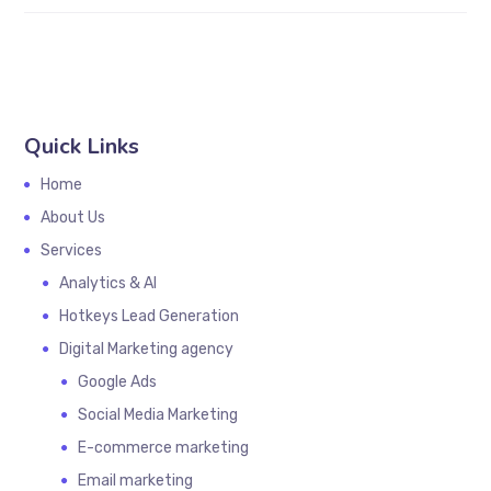
Quick Links
Home
About Us
Services
Analytics & AI
Hotkeys Lead Generation
Digital Marketing agency
Google Ads
Social Media Marketing
E-commerce marketing
Email marketing