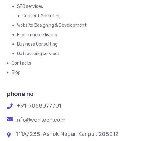
SEO services
Content Marketing
Website Designing & Development
E-commerce listing
Business Consulting
Outsourcing services
Contacts
Blog
phone no
+91-7068077701
info@yohtech.com
111A/238, Ashok Nagar, Kanpur. 208012