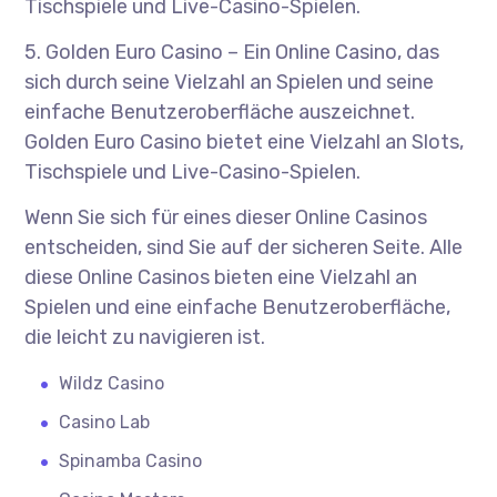
Tischspiele und Live-Casino-Spielen.
5. Golden Euro Casino – Ein Online Casino, das
sich durch seine Vielzahl an Spielen und seine
einfache Benutzeroberfläche auszeichnet.
Golden Euro Casino bietet eine Vielzahl an Slots,
Tischspiele und Live-Casino-Spielen.
Wenn Sie sich für eines dieser Online Casinos
entscheiden, sind Sie auf der sicheren Seite. Alle
diese Online Casinos bieten eine Vielzahl an
Spielen und eine einfache Benutzeroberfläche,
die leicht zu navigieren ist.
Wildz Casino
Casino Lab
Spinamba Casino