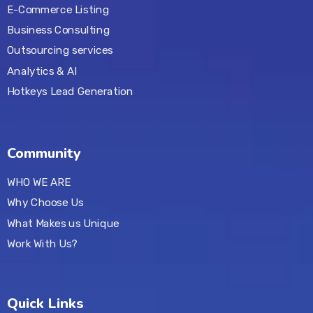
E-Commerce Listing
Business Consulting
Outsourcing services
Analytics & AI
Hotkeys Lead Generation
Community
WHO WE ARE
Why Choose Us
What Makes us Unique
Work With Us?
Quick Links