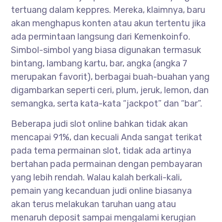
tertuang dalam keppres. Mereka, klaimnya, baru
akan menghapus konten atau akun tertentu jika
ada permintaan langsung dari Kemenkoinfo.
Simbol-simbol yang biasa digunakan termasuk
bintang, lambang kartu, bar, angka (angka 7
merupakan favorit), berbagai buah-buahan yang
digambarkan seperti ceri, plum, jeruk, lemon, dan
semangka, serta kata-kata “jackpot” dan “bar”.
Beberapa judi slot online bahkan tidak akan
mencapai 91%, dan kecuali Anda sangat terikat
pada tema permainan slot, tidak ada artinya
bertahan pada permainan dengan pembayaran
yang lebih rendah. Walau kalah berkali-kali,
pemain yang kecanduan judi online biasanya
akan terus melakukan taruhan uang atau
menaruh deposit sampai mengalami kerugian