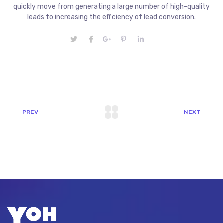
quickly move from generating a large number of high-quality
leads to increasing the efficiency of lead conversion.
PREV
NEXT