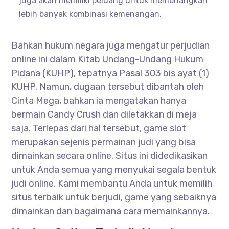
juga akan memiliki peluang untuk memenangkan
lebih banyak kombinasi kemenangan.
Bahkan hukum negara juga mengatur perjudian
online ini dalam Kitab Undang-Undang Hukum
Pidana (KUHP), tepatnya Pasal 303 bis ayat (1)
KUHP. Namun, dugaan tersebut dibantah oleh
Cinta Mega, bahkan ia mengatakan hanya
bermain Candy Crush dan diletakkan di meja
saja. Terlepas dari hal tersebut, game slot
merupakan sejenis permainan judi yang bisa
dimainkan secara online. Situs ini didedikasikan
untuk Anda semua yang menyukai segala bentuk
judi online. Kami membantu Anda untuk memilih
situs terbaik untuk berjudi, game yang sebaiknya
dimainkan dan bagaimana cara memainkannya.