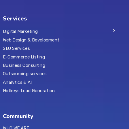
Services
Digital Marketing
Web Design & Development
SEO Services
E-Commerce Listing
Business Consulting
Outsourcing services
Analytics & AI
Hotkeys Lead Generation
Community
WHO WE ARE