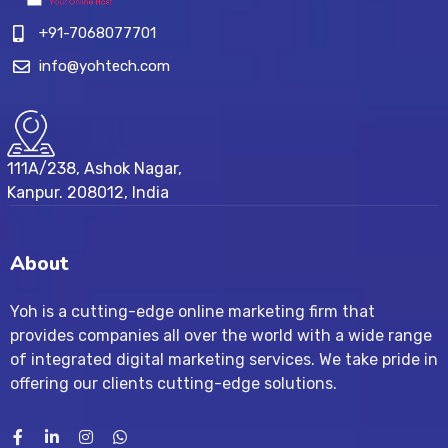
+91-7068077701
info@yohtech.com
111A/238, Ashok Nagar,
Kanpur. 208012, India
About
Yoh is a cutting-edge online marketing firm that
provides companies all over the world with a wide range
of integrated digital marketing services. We take pride in
offering our clients cutting-edge solutions.