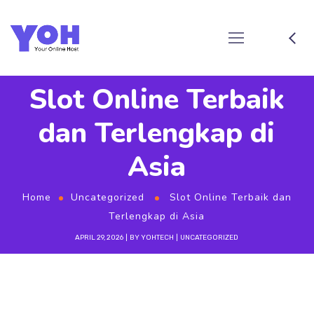
Slot Online Terbaik
dan Terlengkap di
Asia
Home
Uncategorized
Slot Online Terbaik dan
Terlengkap di Asia
APRIL 29, 2026
BY
YOHTECH
UNCATEGORIZED