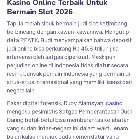
Kasino Online Terbaik Untuk
Bermain Slot 2026
Tapi ia malah sibuk bermain judi slot ketimbang
berbincang dengan kawan-kawannya. Mengutip
data PPATK, Budi menyampaikan bahwa deposit
judi online bisa berkurang Rp 45,8 triliun jika
intervensi oleh satgas diperkuat. Meskipun
perjudian online di Indonesia tidak diatur secara
resmi, banyak pemain Indonesia yang bermain di
situs-situs internasional yang memiliki lisensi dari
negara lain.
Pakar digital forensik, Ruby Alamsyah,
casino
mengaku pesimistis Satgas Pemberantasan Judi
Daring betul-betul bisa memberantas kejahatan
yang sudah lintas-negara ini dalam waktu enam
bulan kalau merujuk pada nomenklatur yang