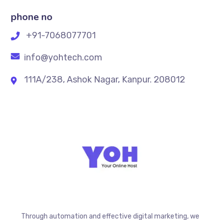
phone no
+91-7068077701
info@yohtech.com
111A/238, Ashok Nagar, Kanpur. 208012
Through automation and effective digital marketing, we