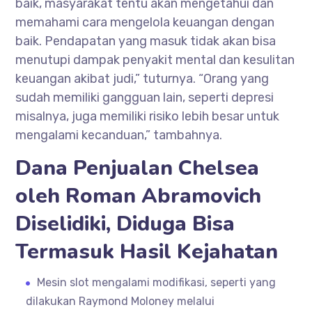
baik, masyarakat tentu akan mengetahui dan
memahami cara mengelola keuangan dengan
baik. Pendapatan yang masuk tidak akan bisa
menutupi dampak penyakit mental dan kesulitan
keuangan akibat judi,” tuturnya. “Orang yang
sudah memiliki gangguan lain, seperti depresi
misalnya, juga memiliki risiko lebih besar untuk
mengalami kecanduan,” tambahnya.
Dana Penjualan Chelsea
oleh Roman Abramovich
Diselidiki, Diduga Bisa
Termasuk Hasil Kejahatan
Mesin slot mengalami modifikasi, seperti yang
dilakukan Raymond Moloney melalui