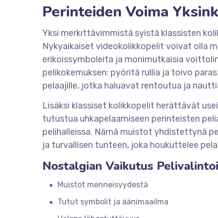
Perinteiden Voima Yksink
Yksi merkittävimmistä syistä klassisten kol
Nykyaikaiset videokolikkopelit voivat olla m
erikoissymboleita ja monimutkaisia voittolin
pelikokemuksen: pyöritä rullia ja toivo para
pelaajille, jotka haluavat rentoutua ja naut
Lisäksi klassiset kolikkopelit herättävät u
tutustua uhkapelaamiseen perinteisten pelia
pelihalleissa. Nämä muistot yhdistettynä p
ja turvallisen tunteen, joka houkuttelee pel
Nostalgian Vaikutus Pelivalinto
Muistot menneisyydestä
Tutut symbolit ja äänimaailma