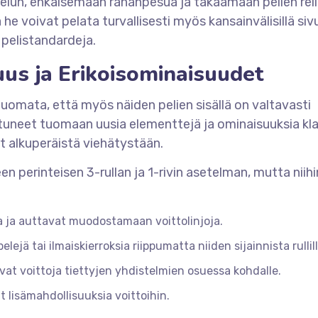
jelun, ehkäisemään rahanpesua ja takaamaan pelien rei
 he voivat pelata turvallisesti myös kansainvälisillä sivu
 pelistandardeja.
us ja Erikoisominaisuudet
uomata, että myös näiden pelien sisällä on valtavasti
tuneet tuomaan uusia elementtejä ja ominaisuuksia klas
t alkuperäistä viehätystään.
en perinteisen 3-rullan ja 1-rivin asetelman, mutta niih
 ja auttavat muodostamaan voittolinjoja.
lejä tai ilmaiskierroksia riippumatta niiden sijainnista rullill
vat voittoja tiettyjen yhdistelmien osuessa kohdalle.
t lisämahdollisuuksia voittoihin.