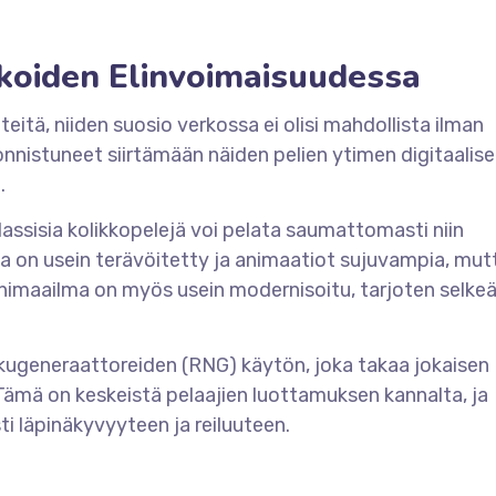
ikoiden Elinvoimaisuudessa
teitä, niiden suosio verkossa ei olisi mahdollista ilman
nnistuneet siirtämään näiden pelien ytimen digitaalis
.
ssisia kolikkopelejä voi pelata saumattomasti niin
iikka on usein terävöitetty ja animaatiot sujuvampia, mut
Äänimaailma on myös usein modernisoitu, tarjoten sel
ukugeneraattoreiden (RNG) käytön, joka takaa jokaisen
 Tämä on keskeistä pelaajien luottamuksen kannalta, ja
i läpinäkyvyyteen ja reiluuteen.