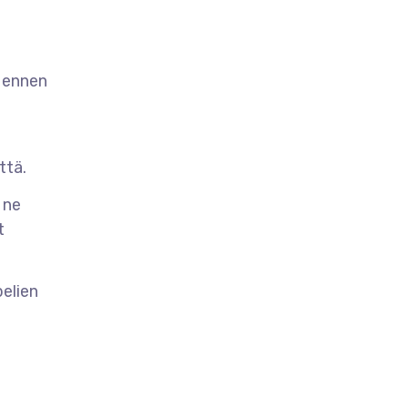
a ennen
ttä.
 ne
t
pelien