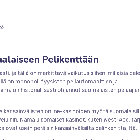
tö
alaiseen Pelikenttään
, ja tällä on merkittävä vaikutus siihen, millaisia pele
:llä on monopoli fyysisten peliautomaattien ja
mä on historiallisesti ohjannut suomalaisten pelaajie
a kansainvälisten online-kasinoiden myötä suomalaisill
lveluihin. Nämä ulkomaiset kasinot, kuten West-Ace, ta
ka ovat usein peräisin kansainvälisiltä pelinkehittäjiltä.