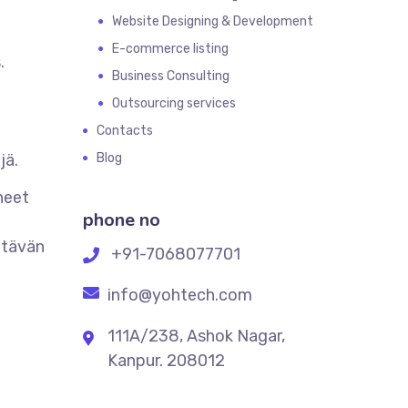
Website Designing & Development
E-commerce listing
.
Business Consulting
Outsourcing services
Contacts
jä.
Blog
neet
phone no
ttävän
+91-7068077701
info@yohtech.com
111A/238, Ashok Nagar,
Kanpur. 208012