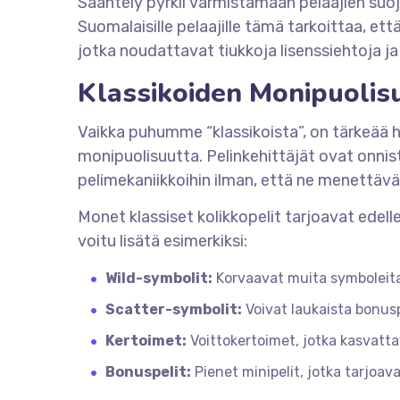
Sääntely pyrkii varmistamaan pelaajien suo
Suomalaisille pelaajille tämä tarkoittaa, että
jotka noudattavat tiukkoja lisenssiehtoja ja
Klassikoiden Monipuolisu
Vaikka puhumme “klassikoista”, on tärkeää h
monipuolisuutta. Pelinkehittäjät ovat onnis
pelimekaniikkoihin ilman, että ne menettävä
Monet klassiset kolikkopelit tarjoavat edelle
voitu lisätä esimerkiksi:
Wild-symbolit:
Korvaavat muita symboleita
Scatter-symbolit:
Voivat laukaista bonuspe
Kertoimet:
Voittokertoimet, jotka kasvatta
Bonuspelit:
Pienet minipelit, jotka tarjoava