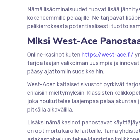
Nämä lisäominaisuudet tuovat lisää jännitys
kokeneemmille pelaajille. Ne tarjoavat lisäpi
pelikierroksesta potentiaalisesti tuottois
Miksi West-Ace Panostaa
Online-kasinot kuten
https://west-ace.fi/
ym
tarjoa laajan valikoiman uusimpia ja innovat
pääsy ajattomiin suosikkeihin.
West-Acen kaltaiset sivustot pyrkivät tarj
erilaisiin mieltymyksiin. Klassisten kolikkop
joka houkuttelee laajempaa pelaajakuntaa ja
pitkällä aikavälillä.
Lisäksi nämä kasinot panostavat käyttäjäys
on optimoitu kaikille laitteille. Tämä yhdist
asiakaspalveluun tekee klassisten kolikkope