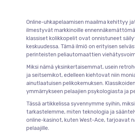
Online-uhkapelaamisen maailma kehittyy jatk
ilmestyvät markkinoille ennennäkemättömällä
klassiset kolikkopelit ovat onnistuneet s
keskuudessa. Tämä ilmiö on erityisen selväs
perinteisten peliautomaattien viehätysvoima
Miksi nämä yksinkertaisemmat, usein retrohe
ja seitsemikot, edelleen kiehtovat niin mon
ainutlaatuisen pelikokemuksen. Klassikoiden
ymmärrykseen pelaajien psykologiasta ja p
Tässä artikkelissa syvennymme syihin, miksi 
tarkastelemme, miten teknologia ja sääntel
online-kasinot, kuten West-Ace, tarjoavat 
pelaajille.