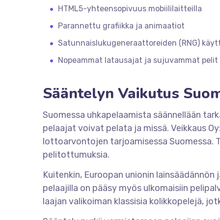
HTML5-yhteensopivuus mobiililaitteilla
Parannettu grafiikka ja animaatiot
Satunnaislukugeneraattoreiden (RNG) käyt
Nopeammat latausajat ja sujuvammat pelit
Sääntelyn Vaikutus Suom
Suomessa uhkapelaamista säännellään tarkasti
pelaajat voivat pelata ja missä. Veikkaus Oy
lottoarvontojen tarjoamisessa Suomessa. Tä
pelitottumuksia.
Kuitenkin, Euroopan unionin lainsäädännön j
pelaajilla on pääsy myös ulkomaisiin pelipa
laajan valikoiman klassisia kolikkopelejä, jot