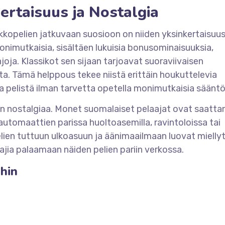
ertaisuus ja Nostalgia
ikkopelien jatkuvaan suosioon on niiden yksinkertaisuus
onimutkaisia, sisältäen lukuisia bonusominaisuuksia,
joja. Klassikot sen sijaan tarjoavat suoraviivaisen
sta. Tämä helppous tekee niistä erittäin houkuttelevia
tia pelistä ilman tarvetta opetella monimutkaisia sääntö
sein nostalgiaa. Monet suomalaiset pelaajat ovat saatta
utomaattien parissa huoltoasemilla, ravintoloissa tai
elien tuttuun ulkoasuun ja äänimaailmaan luovat mielly
aajia palaamaan näiden pelien pariin verkossa.
ihin