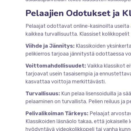
Pelaajien Odotukset ja K
Pelaajat odottavat online-kasinoilta useita 
kaikkea turvallisuutta. Klassiset kolikkopeli
Viihde ja Jännitys:
Klassikoiden yksinkertai
pelikierros tarjoaa jännitystä odottaessa v
Voittomahdollisuudet:
Vaikka klassikot e
tarjoavat usein tasaisempia ja ennustettav
kasvattaa voittoja merkittävästi.
Turvallisuus:
Kun pelaa lisensoiduilla ja sää
pelaaminen on turvallista. Pelien reiluus ja p
Pelivalikoiman Tärkeys:
Pelaajat arvostava
Klassikoiden läsnäolo takaa, että jokaiselle 
hyödyntävä videokolikkopeli tai vanha kunn