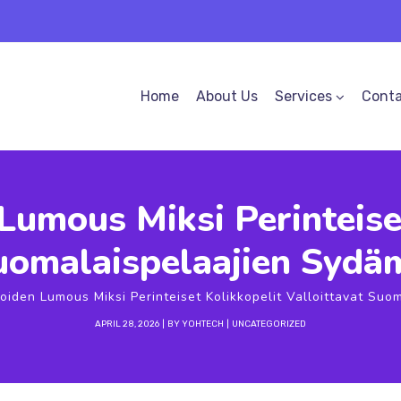
Home
About Us
Services
Conta
Lumous Miksi Perinteise
Suomalaispelaajien Sydä
koiden Lumous Miksi Perinteiset Kolikkopelit Valloittavat Su
APRIL 28, 2026
BY
YOHTECH
UNCATEGORIZED