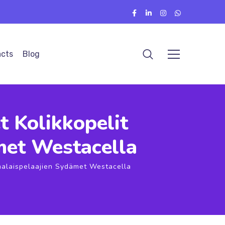
cts
Blog
t Kolikkopelit
met Westacella
omalaispelaajien Sydämet Westacella