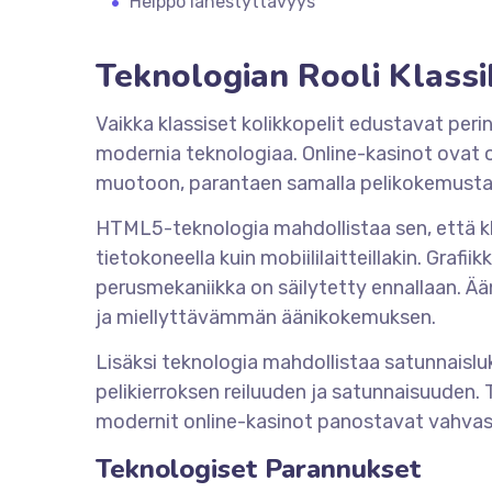
Helppo lähestyttävyys
Teknologian Rooli Klass
Vaikka klassiset kolikkopelit edustavat perin
modernia teknologiaa. Online-kasinot ovat o
muotoon, parantaen samalla pelikokemusta
HTML5-teknologia mahdollistaa sen, että kla
tietokoneella kuin mobiililaitteillakin. Graf
perusmekaniikka on säilytetty ennallaan. 
ja miellyttävämmän äänikokemuksen.
Lisäksi teknologia mahdollistaa satunnaisl
pelikierroksen reiluuden ja satunnaisuuden.
modernit online-kasinot panostavat vahvast
Teknologiset Parannukset