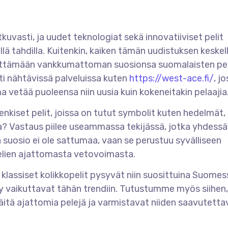
uvasti, ja uudet teknologiat sekä innovatiiviset pelit
 tahdilla. Kuitenkin, kaiken tämän uudistuksen keskell
äilyttämään vankkumattoman suosionsa suomalaisten pe
ti nähtävissä palveluissa kuten
https://west-ace.fi/
, j
 vetää puoleensa niin uusia kuin kokeneitakin pelaajia
nkiset pelit, joissa on tutut symbolit kuten hedelmät, 
ia? Vastaus piilee useammassa tekijässä, jotka yhdessä
 suosio ei ole sattumaa, vaan se perustuu syvälliseen
elien ajattomasta vetovoimasta.
klassiset kolikkopelit pysyvät niin suosittuina Suomess
y vaikuttavat tähän trendiin. Tutustumme myös siihen
näitä ajattomia pelejä ja varmistavat niiden saavutett