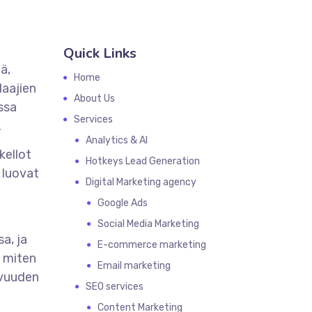
Quick Links
ä,
Home
laajien
About Us
ossa
Services
.
Analytics & AI
kellot
Hotkeys Lead Generation
 luovat
Digital Marketing agency
Google Ads
Social Media Marketing
a, ja
E-commerce marketing
, miten
Email marketing
avuuden
SEO services
Content Marketing