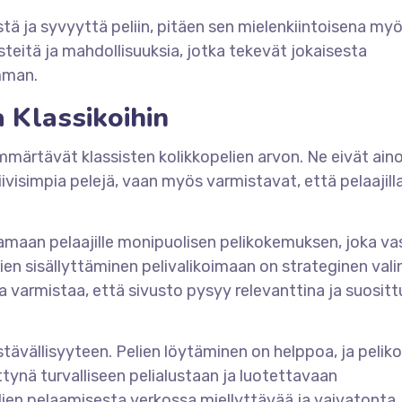
tä ja syvyyttä peliin, pitäen sen mielenkiintoisena my
steitä ja mahdollisuuksia, jotka tekevät jokaisesta
amman.
 Klassikoihin
märtävät klassisten kolikkopelien arvon. Ne eivät ain
iivisimpia pelejä, vaan myös varmistavat, että pelaajill
oamaan pelaajille monipuolisen pelikokemuksen, joka va
elien sisällyttäminen pelivalikoimaan on strateginen vali
 varmistaa, että sivusto pysyy relevanttina ja suosit
tävällisyyteen. Pelien löytäminen on helppoa, ja peli
ettynä turvalliseen pelialustaan ja luotettavaan
lien pelaamisesta verkossa miellyttävää ja vaivatonta.