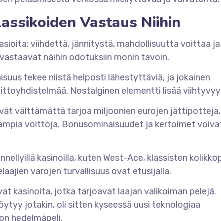
lassikoiden Vastaus Niihin
asioita: viihdettä, jännitystä, mahdollisuutta voittaa j
t vastaavat näihin odotuksiin monin tavoin.
suus tekee niistä helposti lähestyttäviä, ja jokainen
oittoyhdistelmää. Nostalginen elementti lisää viihtyvyy
ivät välttämättä tarjoa miljoonien eurojen jättipotteja,
ampia voittoja. Bonusominaisuudet ja kertoimet voiva
nnellyillä kasinoilla, kuten West-Ace, klassisten kolikko
elaajien varojen turvallisuus ovat etusijalla.
t kasinoita, jotka tarjoavat laajan valikoiman pelejä.
löytyy jotakin, oli sitten kyseessä uusi teknologiaa
on hedelmäpeli.