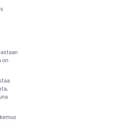
ös
oastaan
a on
staa
nta,
tuna
kokemus