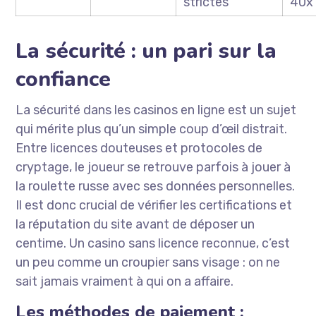
strictes
40x
La sécurité : un pari sur la
confiance
La sécurité dans les casinos en ligne est un sujet
qui mérite plus qu’un simple coup d’œil distrait.
Entre licences douteuses et protocoles de
cryptage, le joueur se retrouve parfois à jouer à
la roulette russe avec ses données personnelles.
Il est donc crucial de vérifier les certifications et
la réputation du site avant de déposer un
centime. Un casino sans licence reconnue, c’est
un peu comme un croupier sans visage : on ne
sait jamais vraiment à qui on a affaire.
Les méthodes de paiement :