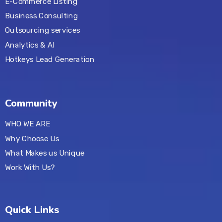
E-Commerce Listing
Business Consulting
Outsourcing services
Analytics & AI
Hotkeys Lead Generation
Community
WHO WE ARE
Why Choose Us
What Makes us Unique
Work With Us?
Quick Links