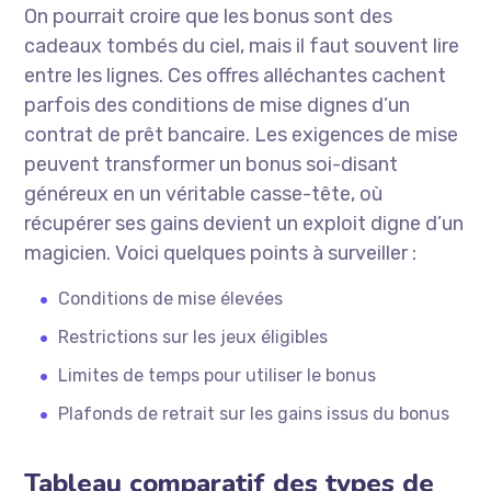
On pourrait croire que les bonus sont des
cadeaux tombés du ciel, mais il faut souvent lire
entre les lignes. Ces offres alléchantes cachent
parfois des conditions de mise dignes d’un
contrat de prêt bancaire. Les exigences de mise
peuvent transformer un bonus soi-disant
généreux en un véritable casse-tête, où
récupérer ses gains devient un exploit digne d’un
magicien. Voici quelques points à surveiller :
Conditions de mise élevées
Restrictions sur les jeux éligibles
Limites de temps pour utiliser le bonus
Plafonds de retrait sur les gains issus du bonus
Tableau comparatif des types de