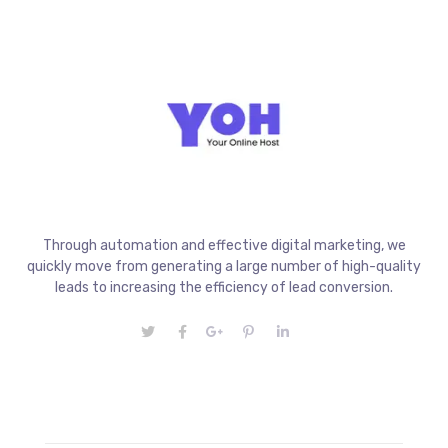
Through automation and effective digital marketing, we
quickly move from generating a large number of high-quality
leads to increasing the efficiency of lead conversion.