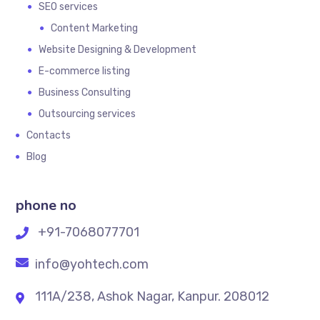
SEO services
Content Marketing
Website Designing & Development
E-commerce listing
Business Consulting
Outsourcing services
Contacts
Blog
phone no
+91-7068077701
info@yohtech.com
111A/238, Ashok Nagar, Kanpur. 208012