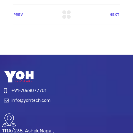
PREV
NEXT
+91-7068077701
info@yohtech.com
111A/238, Ashok Nagar,