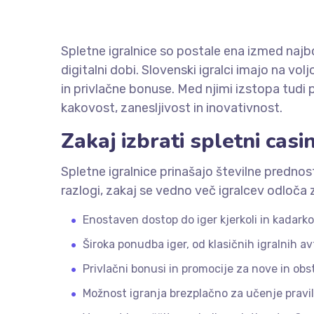
Spletne igralnice so postale ena izmed najbol
digitalni dobi. Slovenski igralci imajo na vol
in privlačne bonuse. Med njimi izstopa tudi
kakovost, zanesljivost in inovativnost.
Zakaj izbrati spletni casi
Spletne igralnice prinašajo številne prednost
razlogi, zakaj se vedno več igralcev odloča z
Enostaven dostop do iger kjerkoli in kadarko
Široka ponudba iger, od klasičnih igralnih 
Privlačni bonusi in promocije za nove in obs
Možnost igranja brezplačno za učenje pravil 