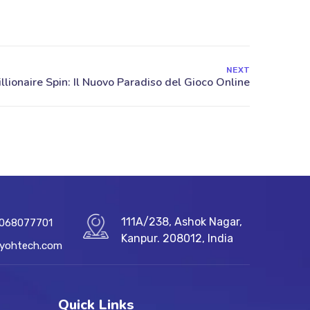
NEXT
111A/238, Ashok Nagar,
7068077701
Kanpur. 208012, India
@yohtech.com
Quick Links