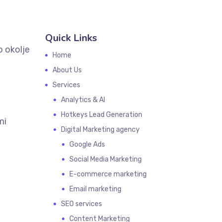
Quick Links
o okolje
Home
About Us
Services
Analytics & AI
Hotkeys Lead Generation
mi
Digital Marketing agency
Google Ads
Social Media Marketing
E-commerce marketing
Email marketing
SEO services
Content Marketing