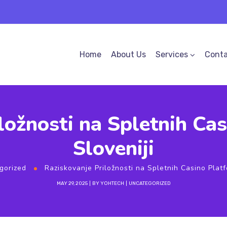
Home
About Us
Services
Conta
ložnosti na Spletnih Ca
Sloveniji
gorized
Raziskovanje Priložnosti na Spletnih Casino Platf
MAY 29, 2025
BY
YOHTECH
UNCATEGORIZED