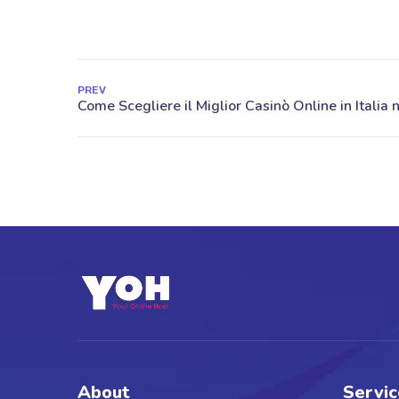
PREV
About
Servic