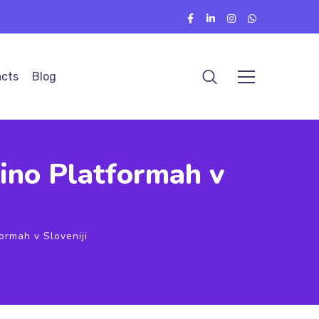
cts
Blog
sino Platformah v
ormah v Sloveniji