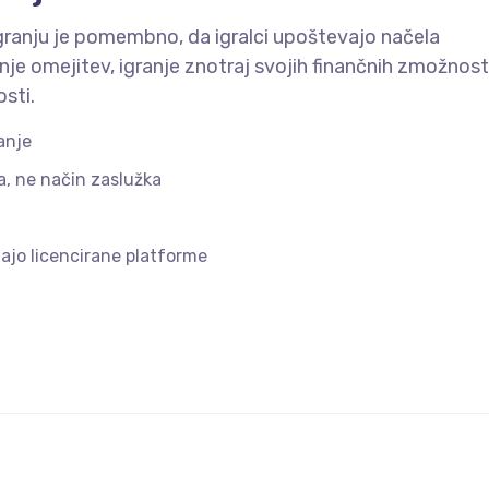
igranju je pomembno, da igralci upoštevajo načela
je omejitev, igranje znotraj svojih finančnih zmožnosti
sti.
anje
va, ne način zaslužka
ajo licencirane platforme