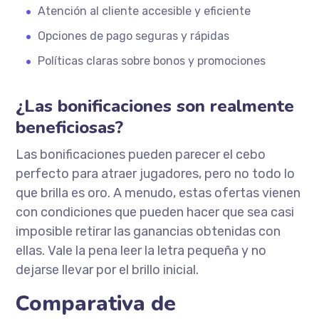
Atención al cliente accesible y eficiente
Opciones de pago seguras y rápidas
Políticas claras sobre bonos y promociones
¿Las bonificaciones son realmente
beneficiosas?
Las bonificaciones pueden parecer el cebo
perfecto para atraer jugadores, pero no todo lo
que brilla es oro. A menudo, estas ofertas vienen
con condiciones que pueden hacer que sea casi
imposible retirar las ganancias obtenidas con
ellas. Vale la pena leer la letra pequeña y no
dejarse llevar por el brillo inicial.
Comparativa de