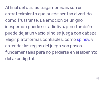
Al final del día, las tragamonedas son un
entretenimiento que puede ser tan divertido
como frustrante. La emoción de un giro
inesperado puede ser adictiva, pero también
puede dejar un vacío si no se juega con cabeza.
Elegir plataformas confiables, como
spinsy
, y
entender las reglas del juego son pasos
fundamentales para no perderse en el laberinto
del azar digital.