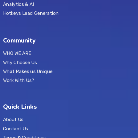
Analytics & AI
Hotkeys Lead Generation
Community
WHO WE ARE
Why Choose Us
What Makes us Unique
Work With Us?
Quick Links
About Us
Contact Us
Terms & Conditions