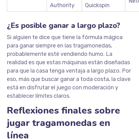
Nete
Authority
Quickspin
¿Es posible ganar a largo plazo?
Si alguien te dice que tiene la fórmula mágica
para ganar siempre en las tragamonedas,
probablemente esté vendiendo humo. La
realidad es que estas máquinas están diseñadas
para que la casa tenga ventaja a largo plazo. Por
eso, más que buscar ganar a toda costa, la clave
está en disfrutar el juego con moderación y
establecer límites claros.
Reflexiones finales sobre
jugar tragamonedas en
línea