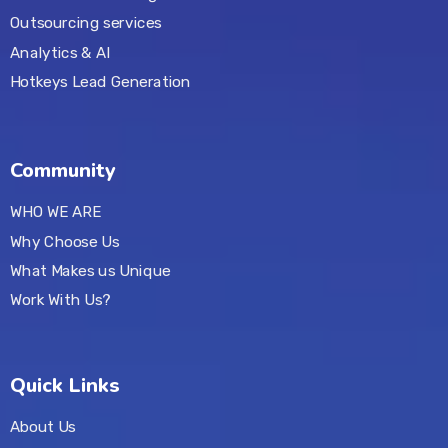
Outsourcing services
Analytics & AI
Hotkeys Lead Generation
Community
WHO WE ARE
Why Choose Us
What Makes us Unique
Work With Us?
Quick Links
About Us