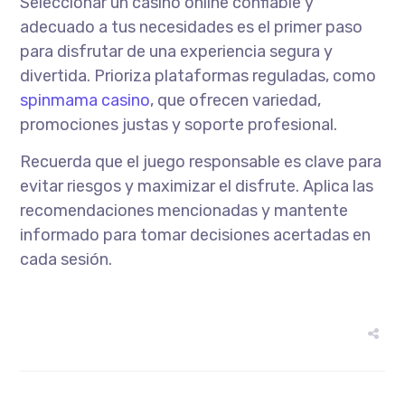
Seleccionar un casino online confiable y
adecuado a tus necesidades es el primer paso
para disfrutar de una experiencia segura y
divertida. Prioriza plataformas reguladas, como
spinmama casino
, que ofrecen variedad,
promociones justas y soporte profesional.
Recuerda que el juego responsable es clave para
evitar riesgos y maximizar el disfrute. Aplica las
recomendaciones mencionadas y mantente
informado para tomar decisiones acertadas en
cada sesión.