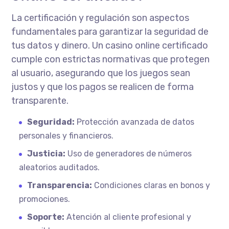
La certificación y regulación son aspectos
fundamentales para garantizar la seguridad de
tus datos y dinero. Un casino online certificado
cumple con estrictas normativas que protegen
al usuario, asegurando que los juegos sean
justos y que los pagos se realicen de forma
transparente.
Seguridad:
Protección avanzada de datos
personales y financieros.
Justicia:
Uso de generadores de números
aleatorios auditados.
Transparencia:
Condiciones claras en bonos y
promociones.
Soporte:
Atención al cliente profesional y