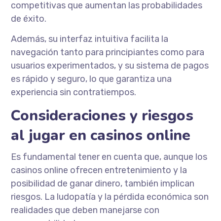
competitivas que aumentan las probabilidades
de éxito.
Además, su interfaz intuitiva facilita la
navegación tanto para principiantes como para
usuarios experimentados, y su sistema de pagos
es rápido y seguro, lo que garantiza una
experiencia sin contratiempos.
Consideraciones y riesgos
al jugar en casinos online
Es fundamental tener en cuenta que, aunque los
casinos online ofrecen entretenimiento y la
posibilidad de ganar dinero, también implican
riesgos. La ludopatía y la pérdida económica son
realidades que deben manejarse con