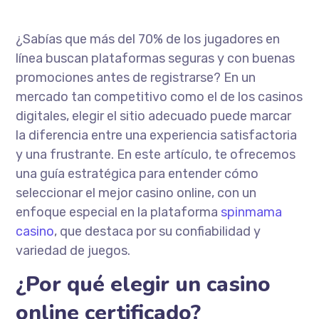
¿Sabías que más del 70% de los jugadores en
línea buscan plataformas seguras y con buenas
promociones antes de registrarse? En un
mercado tan competitivo como el de los casinos
digitales, elegir el sitio adecuado puede marcar
la diferencia entre una experiencia satisfactoria
y una frustrante. En este artículo, te ofrecemos
una guía estratégica para entender cómo
seleccionar el mejor casino online, con un
enfoque especial en la plataforma
spinmama
casino
, que destaca por su confiabilidad y
variedad de juegos.
¿Por qué elegir un casino
online certificado?