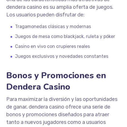
dendera casino es su amplia oferta de juegos.
Los usuarios pueden disfrutar de:
Tragamonedas clásicas y modernas
Juegos de mesa como blackjack, ruleta y póker
Casino en vivo con crupieres reales
Juegos exclusivos y novedades constantes
Bonos y Promociones en
Dendera Casino
Para maximizar la diversión y las oportunidades
de ganar, dendera casino ofrece una serie de
bonos y promociones diseñados para atraer
tanto a nuevos jugadores como a usuarios