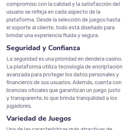
compromiso con la calidad y la satisfacción del
usuario se refleja en cada aspecto de la
plataforma. Desde la selección de juegos hasta
el soporte al cliente, todo está diseñado para
brindar una experiencia fluida y segura.
Seguridad y Confianza
La seguridad es una prioridad en dendera casino.
La plataforma utiliza tecnología de encriptación
avanzada para proteger los datos personales y
financieros de sus usuarios. Además, cuenta con
licencias oficiales que garantizan un juego justo
y transparente, lo que brinda tranquilidad a los
jugadores.
Variedad de Juegos
Una de las características más atractivas de